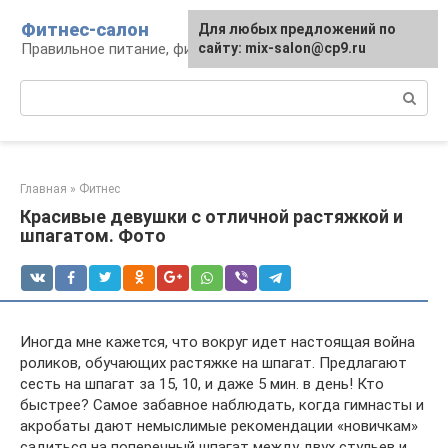
Перейти
Фитнес-салон
Для любых предложений по
к
Правильное питание, фитнес, образ жизни
сайту: mix-salon@cp9.ru
контенту
Поиск:
Главная
»
Фитнес
Красивые девушки с отличной растяжкой и
шпагатом. Фото
Иногда мне кажется, что вокруг идет настоящая война
роликов, обучающих растяжке на шпагат. Предлагают
сесть на шпагат за 15, 10, и даже 5 мин. в день! Кто
быстрее? Самое забавное наблюдать, когда гимнасты и
акробаты дают немыслимые рекомендации «новичкам»
садиться на поперечный шпагат между двух стульев и