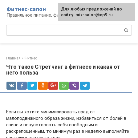
Перейти
Фитнес-салон
Для любых предложений по
к
Правильное питание, фитнес, образ жизни
сайту: mix-salon@cp9.ru
контенту
Поиск:
Главная
»
Фитнес
Что такое Стретчинг в фитнесе и какая от
него польза
Если вы хотите минимизировать вред от
малоподвижного образа жизни, избавиться от болей в
спине и почувствовать себя свободным и
раскрепощенным, то минимум раз в неделю выполняйте
растяжку для всего тела.