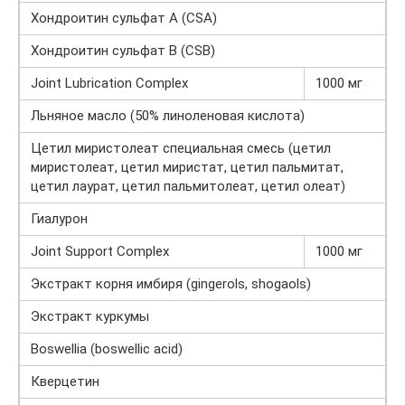
Хондроитин сульфат А (CSA)
Хондроитин сульфат B (CSB)
Joint Lubrication Complex
1000 мг
Льняное масло (50% линоленовая кислота)
Цетил миристолеат специальная смесь (цетил
миристолеат, цетил миристат, цетил пальмитат,
цетил лаурат, цетил пальмитолеат, цетил олеат)
Гиалурон
Joint Support Complex
1000 мг
Экстракт корня имбиря (gingerols, shogaols)
Экстракт куркумы
Boswellia (boswellic acid)
Кверцетин