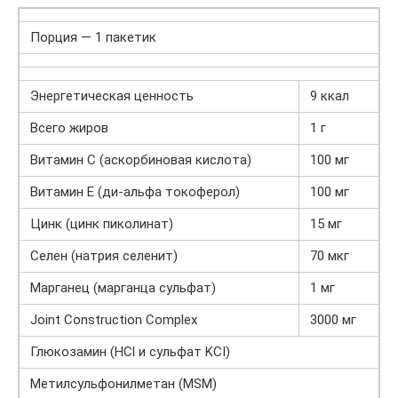
Порция — 1 пакетик
Энергетическая ценность
9 ккал
Всего жиров
1 г
Витамин С (аскорбиновая кислота)
100 мг
Витамин Е (ди-альфа токоферол)
100 мг
Цинк (цинк пиколинат)
15 мг
Селен (натрия селенит)
70 мкг
Марганец (марганца сульфат)
1 мг
Joint Construction Complex
3000 мг
Глюкозамин (HCl и сульфат KCI)
Метилсульфонилметан (MSM)