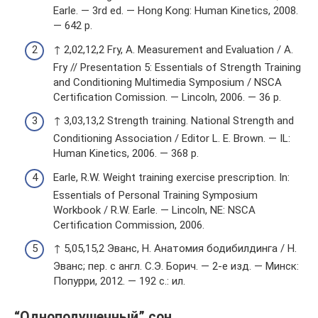
Earle. — 3rd ed. — Hong Kong: Human Kinetics, 2008.
— 642 p.
↑ 2,02,12,2 Fry, A. Measurement and Evaluation / A.
Fry // Presentation 5: Essentials of Strength Training
and Conditioning Multimedia Symposium / NSCA
Certification Comission. — Lincoln, 2006. — 36 p.
↑ 3,03,13,2 Strength training. National Strength and
Conditioning Association / Editor L. E. Brown. — IL:
Human Kinetics, 2006. — 368 p.
Earle, R.W. Weight training exercise prescription. In:
Essentials of Personal Training Symposium
Workbook / R.W. Earle. — Lincoln, NE: NSCA
Certification Commission, 2006.
↑ 5,05,15,2 Эванс, Н. Анатомия бодибилдинга / Н.
Эванс; пер. с англ. С.Э. Борич. — 2-е изд. — Минск:
Попурри, 2012. — 192 с.: ил.
“Одноподушечный” сон