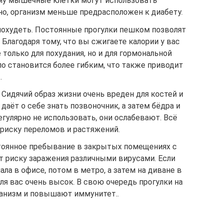
тому мышечные клетки могут использовать
но, организм меньше предрасположен к диабету.
 похудеть. Постоянные прогулки пешком позволят
 Благодаря тому, что вы сжигаете калории у вас
е только для похудания, но и для гормональной
ло становится более гибким, что также приводит
.
Сидячий образ жизни очень вреден для костей и
даёт о себе знать позвоночник, а затем бёдра и
егулярно не использовать, они ослабевают. Всё
риску переломов и растяжений.
оянное пребывание в закрытых помещениях с
 риску заражения различными вирусами. Если
ла в офисе, потом в метро, а затем на диване в
ля вас очень высок. В свою очередь прогулки на
анизм и повышают иммунитет..