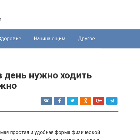
и
Здоровье
Начинающим
Другое
в день нужно ходить
ужно
амая простая и удобная форма физической
сить вес, улучшить общее самочувствие и