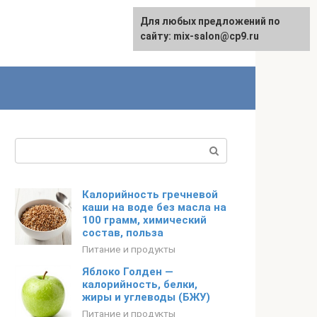
Для любых предложений по
сайту: mix-salon@cp9.ru
Поиск:
Калорийность гречневой
каши на воде без масла на
100 грамм, химический
состав, польза
Питание и продукты
Яблоко Голден —
калорийность, белки,
жиры и углеводы (БЖУ)
Питание и продукты