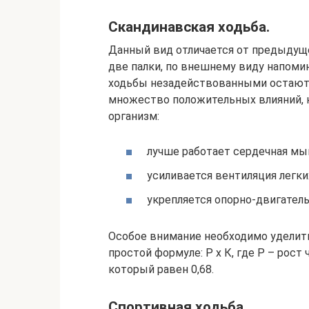
Скандинавская ходьба.
Данный вид отличается от предыдущег
две палки, по внешнему виду напом
ходьбы незадействованными остают
множество положительных влияний, 
организм:
лучше работает сердечная мы
усиливается вентиляция легки
укрепляется опорно-двигатель
Особое внимание необходимо уделить
простой формуле: Р х К, где Р – рос
который равен 0,68.
Спортивная ходьба.