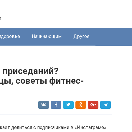
и
Здоровье
Начинающим
Другое
з приседаний?
цы, советы фитнес-
жает делиться с подписчиками в «Инстаграме»