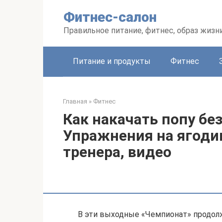
Перейти
Фитнес-салон
к
контенту
Правильное питание, фитнес, образ жизн
Питание и продукты
Фитнес
Главная
»
Фитнес
Как накачать попу бе
Упражнения на ягоди
тренера, видео
В эти выходные «Чемпионат» продол