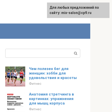
Для любых предложений по
сайту: mix-salon@cp9.ru
Поиск:
Чем полезен бег для
женщин: хобби для
удовольствия и красоты
Фитнес
Анатомия стретчинга в
картинках: упражнения
для мышц корпуса
Фитнес