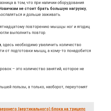
азница в том, что при наличии оборудования
Новичкам не стоит брать большую нагрузку
,
оспаляться и дольше заживать.
 пятнадцатому повторению мышцы ног и ягодиц
могли выполнить повтор.
м
, здесь необходимо увеличить количество
сти от подготовки мышц, а кому-то понадобится
овок – это количество занятий, которое не
ьшей пользы, а только, наоборот, переутомят
 верхнего (вертикального) блока на трицепс