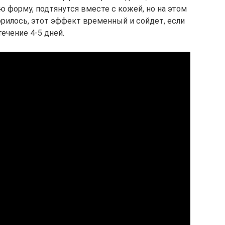
 форму, подтянутся вместе с кожей, но на этом
орилось, этот эффект временный и сойдет, если
чение 4-5 дней.