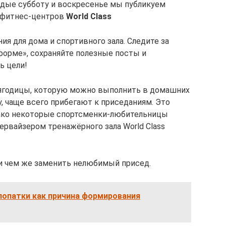
дые субботу и воскресенье мы публикуем
и фитнес-центров
World Class
я для дома и спортивного зала. Следите за
форме», сохраняйте полезные посты и
ь цели!
 ягодицы, которую можно выполнить в домашних
у, чаще всего прибегают к приседаниям. Это
ако некоторые спортсменки-любительницы
первайзером тренажёрного зала World Class
 и чем же заменить нелюбимый присед.
лопатки как причина формирования