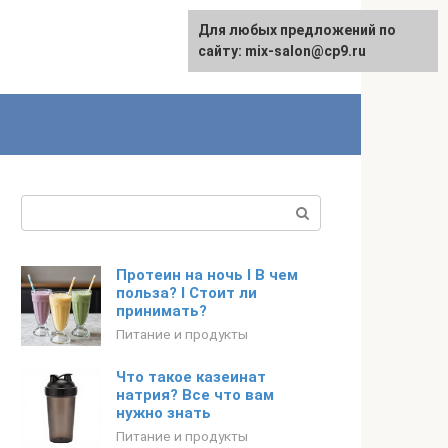
Для любых предложений по
сайту: mix-salon@cp9.ru
Поиск:
Протеин на ночь I В чем
польза? I Стоит ли
принимать?
Питание и продукты
Что такое казеинат
натрия? Все что вам
нужно знать
Питание и продукты