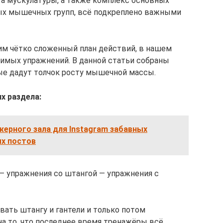
а мускулатуры, а также комплекс основных
ых мышечных групп, всё подкреплено важными
им чётко сложенный план действий, в нашем
димых упражнений. В данной статьи собраны
ые дадут толчок росту мышечной массы.
х раздела:
ерного зала для Instagram забавных
х постов
— упражнения со штангой — упражнения с
вать штангу и гантели и только потом
на то, что последнее время тренажёры всё