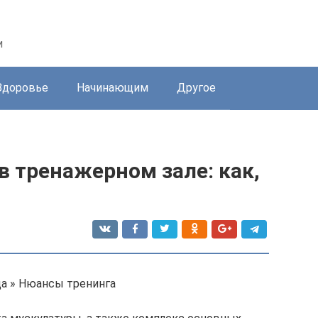
и
Здоровье
Начинающим
Другое
 тренажерном зале: как,
ца » Нюансы тренинга