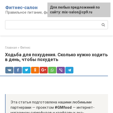
Перейти
Фитнес-салон
Для любых предложений по
к
Правильное питание, фитнес, образ жизни
сайту: mix-salon@cp9.ru
контенту
Поиск:
Главная
»
Фитнес
Ходьба для похудения. Сколько нужно ходить
в день, чтобы похудеть
Эта статья подготовлена нашими любимыми
партнерами — проектом
#GMfood
— интернет-
магазином суперфудов и крафтовых эко-