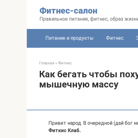
Перейти
Фитнес-салон
к
контенту
Правильное питание, фитнес, образ жизн
Питание и продукты
Фитнес
Главная
»
Фитнес
Как бегать чтобы пох
мышечную массу
Привет народ. В очередной (дай бог 
Фиткис Клаб.