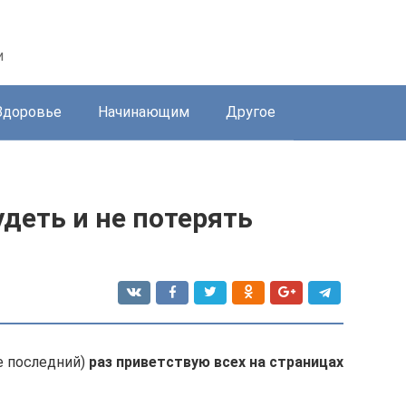
и
Здоровье
Начинающим
Другое
удеть и не потерять
не последний)
раз приветствую всех на страницах