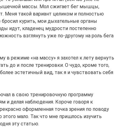
мышечной массы. Мол сжигает бег мышцы,
ит. Меня такой вариант целиком и полностью
не бросил курить, мои дыхательные органы
годы идут, кладенец мудрости постепенно
можность взглянуть уже по-другому на роль бега
 в режиме «на массу» я захотел к лету вернуть
ать до и после тренировки. О чудо, кроме того,
 более эстетичный вид, так я и чувствовать себя
лючал в свою тренировочную программу
м и делая наблюдения. Короче говоря к
рекрасно оформленная точка зрения по поводу
о этого мало. Так что мне пришлось изучить
одня эту статью.