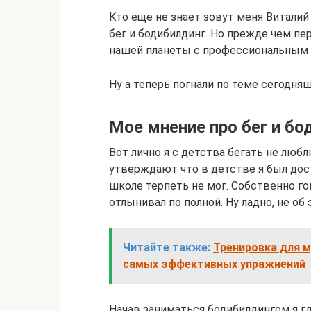
Кто еще не знает зовут меня Виталий
бег и бодибилдинг. Но прежде чем пе
нашей планеты с профессиональным
Ну а теперь погнали по теме сегодня
Мое мнение про бег и бо
Вот лично я с детства бегать не люб
утверждают что в детстве я был дос
школе терпеть не мог. Собственно г
отлынивал по полной. Ну ладно, не об 
Читайте также:
Тренировка для м
самых эффективных упражнений
Начав заниматься бодибилдингом я гд