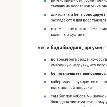
интенсивный бег после трени
сначала на восстановление эн
длительный
бег провоцирует
распадаются для восстановлен
в комплексе с тяжелыми прис
коленные суставы;
Бег и бодибилдинг, аргумент
во время бега сердечно-сосу
умеренную нагрузку, что поло
бег увеличивает выносливос
набор массы нуждается в пов
повышенной нагрузки;
сам бег при наборе мышечной 
благодаря систематическому