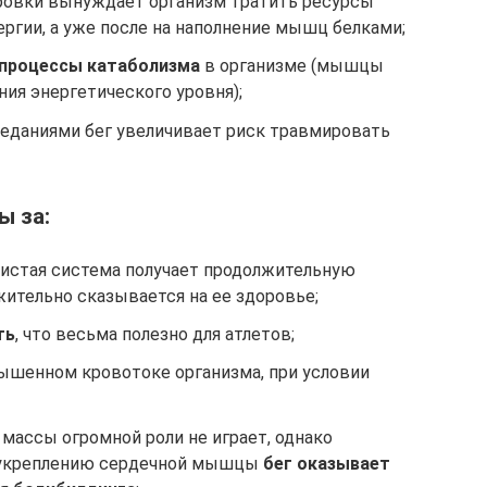
ровки вынуждает организм тратить ресурсы
ергии, а уже после на наполнение мышц белками;
 процессы катаболизма
в организме (мышцы
ия энергетического уровня);
еданиями бег увеличивает риск травмировать
ы за:
дистая система получает продолжительную
жительно сказывается на ее здоровье;
ть
, что весьма полезно для атлетов;
ышенном кровотоке организма, при условии
массы огромной роли не играет, однако
 укреплению сердечной мышцы
бег оказывает