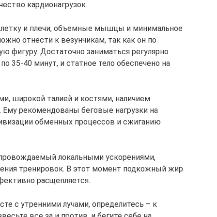
чество кардионагрузок.
летку и плечи, объемные мышцы и минимальное
ожно отнести к везунчикам, так как он по
ую фигуру. Достаточно заниматься регулярно
 по 35-40 минут, и статное тело обеспечено на
и, широкой талией и костями, наличием
. Ему рекомендованы беговые нагрузки на
тивизации обменных процессов и сжиганию
сопровождаемый локальными ускорениями,
ения тренировок. В этот момент подкожный жир
фективно расщепляется.
сте с утренними лучами, определитесь – к
есьте все за и против, и бегите себе на