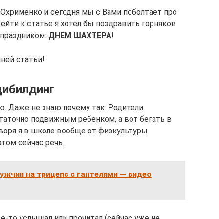
 Охрименко и сегодня мы с Вами поболтает про
рейти к статье я хотел бы поздравить горняков
 праздником:
ДНЕМ ШАХТЕРА
!
шней статьи!
дибилдинг
лю. Даже не знаю почему так. Родители
таточно подвижным ребенком, а вот бегать в
оворя я в школе вообще от физкультуры
этом сейчас речь.
ужчин на трицепс с гантелями — видео
е-то услышал или прочитал (сейчас уже не