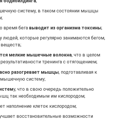
я бодибилдинга
;
ышечную систему, в таком состоянии мышцы
м;
о время бега
выводит из организма токсины
;
у людей, которые регулярно занимаются бегом,
 веществ;
ются мелкие мышечные волокна
, что в целом
 результативности тренинга с отягощением;
расно разогревает мышцы
, подготавливая к
 мышечную систему;
систем
у, что в свою очередь положительно
мышц так необходимым им кислородом;
ет наполнение клеток кислородом;
лучшает восстановительные возможности