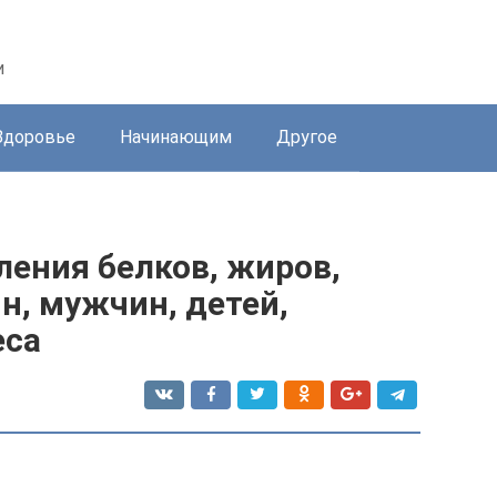
и
Здоровье
Начинающим
Другое
ления белков, жиров,
н, мужчин, детей,
еса