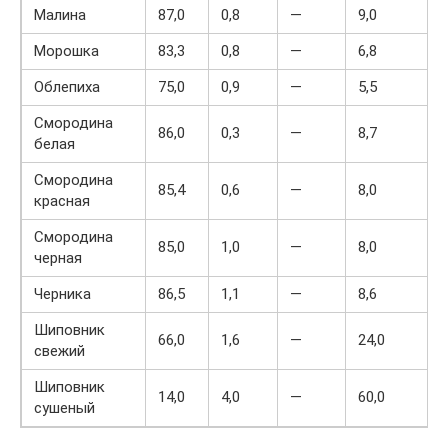
Малина
87,0
0,8
—
9,0
Морошка
83,3
0,8
—
6,8
Облепиха
75,0
0,9
—
5,5
Смородина
86,0
0,3
—
8,7
белая
Смородина
85,4
0,6
—
8,0
красная
Смородина
85,0
1,0
—
8,0
черная
Черника
86,5
1,1
—
8,6
Шиповник
66,0
1,6
—
24,0
свежий
Шиповник
14,0
4,0
—
60,0
сушеный