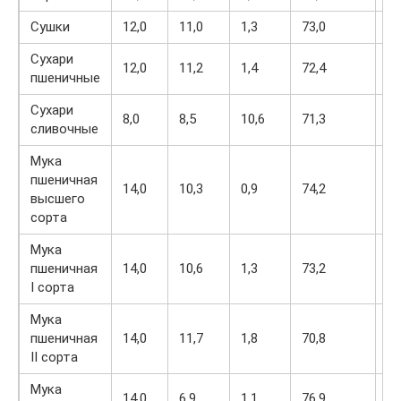
Сушки
12,0
11,0
1,3
73,0
33
Сухари
12,0
11,2
1,4
72,4
33
пшеничные
Сухари
8,0
8,5
10,6
71,3
39
сливочные
Мука
пшеничная
14,0
10,3
0,9
74,2
32
высшего
сорта
Мука
пшеничная
14,0
10,6
1,3
73,2
32
I сорта
Мука
пшеничная
14,0
11,7
1,8
70,8
32
II сорта
Мука
14,0
6,9
1,1
76,9
32