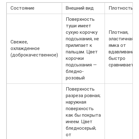
Состояние
Внешний вид
Плотность
Поверхность
туши имеет
сухую корочку
Плотная,
подсыхания, не
эластичная
Свежее,
прилипает к
ямка от
охлажденное
пальцам. Цвет
вдавливания
(доброкачественное)
корочки
быстро
подсыхания —
сравнивается
бледно-
розовый
Поверхность
разреза ровная;
наружная
поверхность
как бы покрыта
инеем. Цвет
бледносерый;
от