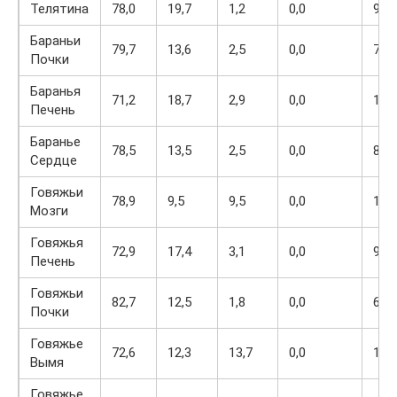
Телятина
78,0
19,7
1,2
0,0
90
Бараньи
79,7
13,6
2,5
0,0
77
Почки
Баранья
71,2
18,7
2,9
0,0
101
Печень
Баранье
78,5
13,5
2,5
0,0
82
Сердце
Говяжьи
78,9
9,5
9,5
0,0
124
Мозги
Говяжья
72,9
17,4
3,1
0,0
98
Печень
Говяжьи
82,7
12,5
1,8
0,0
66
Почки
Говяжье
72,6
12,3
13,7
0,0
173
Вымя
Говяжье