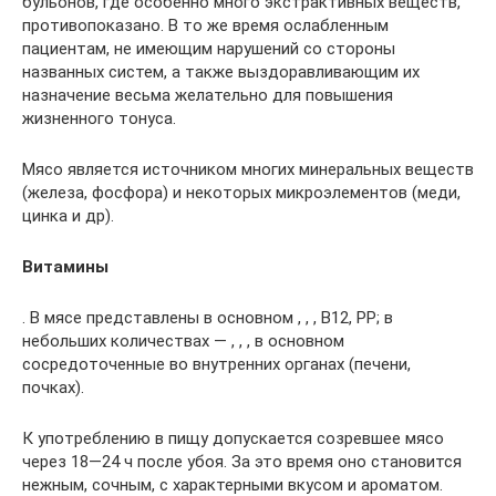
бульонов, где особенно много экстрактивных веществ,
противопоказано. В то же время ослабленным
пациентам, не имеющим нарушений со стороны
названных систем, а также выздоравливающим их
назначение весьма желательно для повышения
жизненного тонуса.
Мясо является источником многих минеральных веществ
(железа, фосфора) и некоторых микроэлементов (меди,
цинка и др).
Витамины
. В мясе представлены в основном , , , В12, РР; в
небольших количествах — , , , в основном
сосредоточенные во внутренних органах (печени,
почках).
К употреблению в пищу допускается созревшее мясо
через 18—24 ч после убоя. За это время оно становится
нежным, сочным, с характерными вкусом и ароматом.