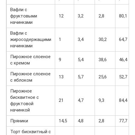
Вафли с
фруктовыми
12
3,2
2,8
80,1
начинками
Вафли с
жиросодержащими
1
3,4
30,2
64,7
начинками
Пирожное слоеное
9
5,4
38,6
46,4
с кремом
Пирожное слоеное
13
5,7
25,6
52,7
с яблоком
Пирожное
бисквитное с
21
4,7
9,3
84,4
фруктовой
начинкой
Пряники
14,5
4,8
2,8
77,7
Торт бисквитный с