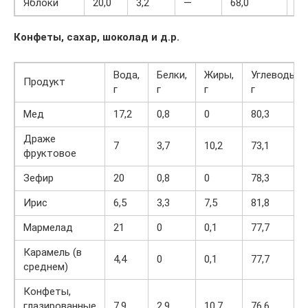
Яблоки
20,0
3,2
—
68,0
27
Конфеты, сахар, шоколад и д.р.
Вода,
Белки,
Жиры,
Углеводы,
Продукт
г
г
г
г
Мед
17,2
0,8
0
80,3
Драже
7
3,7
10,2
73,1
фруктовое
Зефир
20
0,8
0
78,3
Ирис
6,5
3,3
7,5
81,8
Мармелад
21
0
0,1
77,7
Карамель (в
4,4
0
0,1
77,7
среднем)
Конфеты,
глазированные
7,9
2,9
10,7
76,6