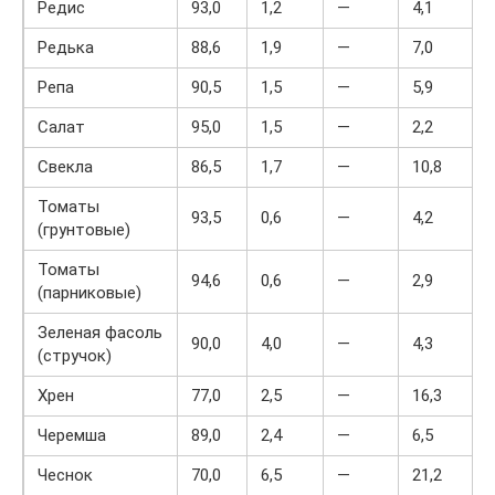
Редис
93,0
1,2
—
4,1
Редька
88,6
1,9
—
7,0
Репа
90,5
1,5
—
5,9
Салат
95,0
1,5
—
2,2
Свекла
86,5
1,7
—
10,8
Томаты
93,5
0,6
—
4,2
(грунтовые)
Томаты
94,6
0,6
—
2,9
(парниковые)
Зеленая фасоль
90,0
4,0
—
4,3
(стручок)
Хрен
77,0
2,5
—
16,3
Черемша
89,0
2,4
—
6,5
Чеснок
70,0
6,5
—
21,2