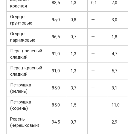
88,5
1,3
0,1
7,0
красная
Огурцы
95,0
0,8
—
3,0
грунтовые
Огурцы
96,5
0,7
—
1,8
парниковые
Перец зеленый
92,0
1,3
—
4,7
сладкий
Перец красный
91,0
1,3
—
5,7
сладкий
Петрушка
85,0
3,7
—
8,1
(зелень)
Петрушка
85,0
1,5
—
11,0
(корень)
Ревень
94,5
0,7
—
2,9
(черешковый)