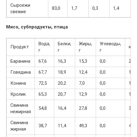
Сыроежи
83,0
1,7
0,3
1,4
свежие
Мясо, субпродукты, птица
Вода,
Белки,
Жиры,
Углеводы,
Продукт
кка
г
г
г
г
Баранина
67,6
16,3
15,3
0,0
203
Говядина
67,7
18,9
12,4
0,0
187
Конина
72,5
20,2
7,0
0,0
143
Кролик
65,3
20,7
12,9
0,0
199
Свинина
54,8
16,4
27,8
0,0
316
нежирная
Свинина
38,7
11,4
49,3
0,0
489
жирная