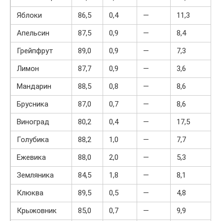
Яблоки
86,5
0,4
—
11,3
Апельсин
87,5
0,9
—
8,4
Грейпфрут
89,0
0,9
—
7,3
Лимон
87,7
0,9
—
3,6
Мандарин
88,5
0,8
—
8,6
Брусника
87,0
0,7
—
8,6
Виноград
80,2
0,4
—
17,5
Голубика
88,2
1,0
—
7,7
Ежевика
88,0
2,0
—
5,3
Земляника
84,5
1,8
—
8,1
Клюква
89,5
0,5
—
4,8
Крыжовник
85,0
0,7
—
9,9