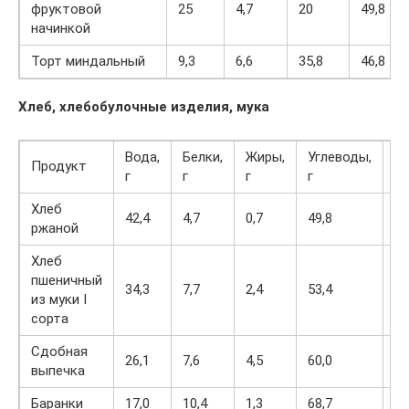
фруктовой
25
4,7
20
49,8
начинкой
Торт миндальный
9,3
6,6
35,8
46,8
Хлеб, хлебобулочные изделия, мука
Вода,
Белки,
Жиры,
Углеводы,
Продукт
кк
г
г
г
г
Хлеб
42,4
4,7
0,7
49,8
21
ржаной
Хлеб
пшеничный
34,3
7,7
2,4
53,4
25
из муки I
сорта
Сдобная
26,1
7,6
4,5
60,0
29
выпечка
Баранки
17,0
10,4
1,3
68,7
31