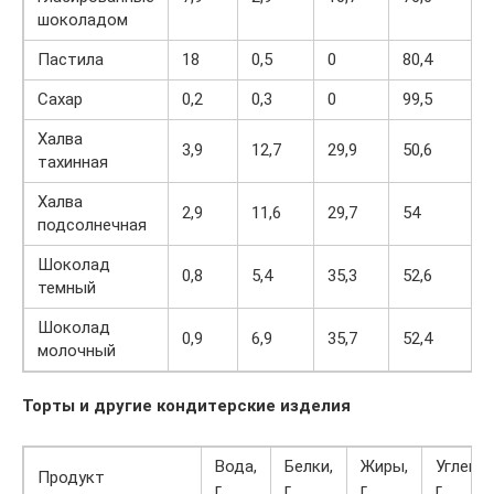
шоколадом
Пастила
18
0,5
0
80,4
Сахар
0,2
0,3
0
99,5
Халва
3,9
12,7
29,9
50,6
тахинная
Халва
2,9
11,6
29,7
54
подсолнечная
Шоколад
0,8
5,4
35,3
52,6
темный
Шоколад
0,9
6,9
35,7
52,4
молочный
Торты и другие кондитерские изделия
Вода,
Белки,
Жиры,
Углево
Продукт
г
г
г
г