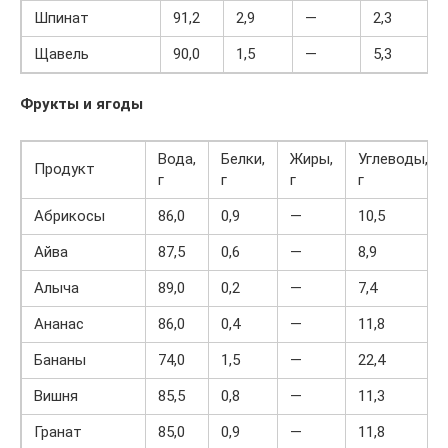
Шпинат
91,2
2,9
—
2,3
Щавель
90,0
1,5
—
5,3
Фрукты и ягоды
Вода,
Белки,
Жиры,
Углеводы,
Продукт
г
г
г
г
Абрикосы
86,0
0,9
—
10,5
Айва
87,5
0,6
—
8,9
Алыча
89,0
0,2
—
7,4
Ананас
86,0
0,4
—
11,8
Бананы
74,0
1,5
—
22,4
Вишня
85,5
0,8
—
11,3
Гранат
85,0
0,9
—
11,8