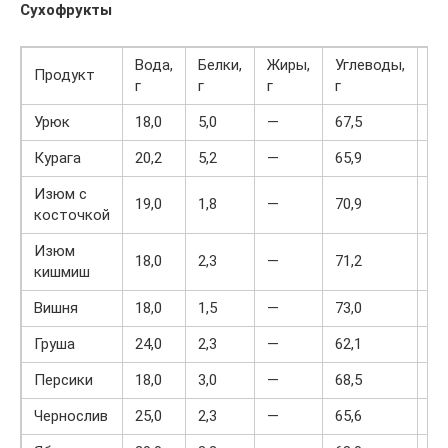
Сухофрукты
Вода,
Белки,
Жиры,
Углеводы,
Продукт
кк
г
г
г
г
Урюк
18,0
5,0
—
67,5
27
Курага
20,2
5,2
—
65,9
27
Изюм с
19,0
1,8
—
70,9
27
косточкой
Изюм
18,0
2,3
—
71,2
27
кишмиш
Вишня
18,0
1,5
—
73,0
29
Груша
24,0
2,3
—
62,1
24
Персики
18,0
3,0
—
68,5
27
Чернослив
25,0
2,3
—
65,6
26