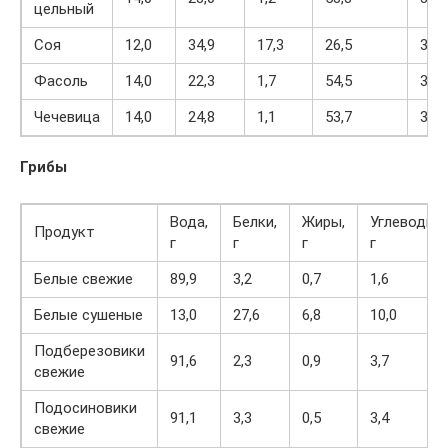
цельный
Соя
12,0
34,9
17,3
26,5
395
Фасоль
14,0
22,3
1,7
54,5
309
Чечевица
14,0
24,8
1,1
53,7
310
Грибы
Вода,
Белки,
Жиры,
Углеводы,
Продукт
г
г
г
г
Белые свежие
89,9
3,2
0,7
1,6
Белые сушеные
13,0
27,6
6,8
10,0
Подберезовики
91,6
2,3
0,9
3,7
свежие
Подосиновики
91,1
3,3
0,5
3,4
свежие