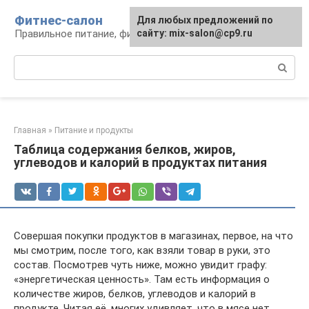
Перейти
Фитнес-салон
Для любых предложений по
к
Правильное питание, фитнес, образ жизни
сайту: mix-salon@cp9.ru
контенту
Поиск:
Главная
»
Питание и продукты
Таблица содержания белков, жиров,
углеводов и калорий в продуктах питания
Совершая покупки продуктов в магазинах, первое, на что
мы смотрим, после того, как взяли товар в руки, это
состав. Посмотрев чуть ниже, можно увидит графу:
«энергетическая ценность». Там есть информация о
количестве жиров, белков, углеводов и калорий в
продукте. Читая её, многих удивляет, что в мясе нет