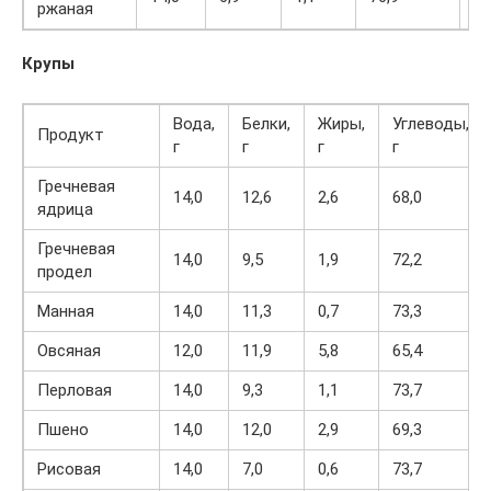
ржаная
Крупы
Вода,
Белки,
Жиры,
Углеводы,
Продукт
г
г
г
г
Гречневая
14,0
12,6
2,6
68,0
ядрица
Гречневая
14,0
9,5
1,9
72,2
продел
Манная
14,0
11,3
0,7
73,3
Овсяная
12,0
11,9
5,8
65,4
Перловая
14,0
9,3
1,1
73,7
Пшено
14,0
12,0
2,9
69,3
Рисовая
14,0
7,0
0,6
73,7