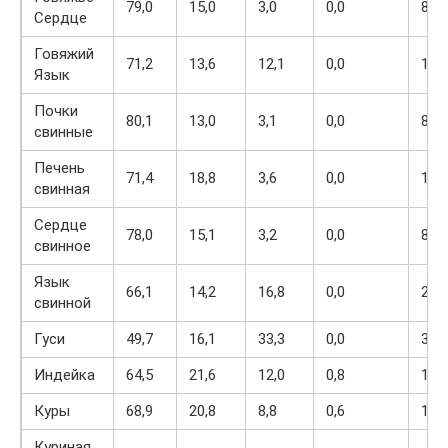
79,0
15,0
3,0
0,0
87
Сердце
Говяжий
71,2
13,6
12,1
0,0
163
Язык
Почки
80,1
13,0
3,1
0,0
80
свинные
Печень
71,4
18,8
3,6
0,0
108
свинная
Сердце
78,0
15,1
3,2
0,0
89
свинное
Язык
66,1
14,2
16,8
0,0
208
свинной
Гуси
49,7
16,1
33,3
0,0
364
Индейка
64,5
21,6
12,0
0,8
197
Куры
68,9
20,8
8,8
0,6
165
Куриная