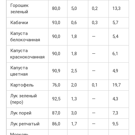
Горошек
80,0
5,0
0,2
13,3
зеленый
Кабачки
93,0
0,6
0,3
5,7
Капуста
90,0
1,8
—
5,4
белокочанная
Капуста
90,0
1,8
—
6,1
краснокочанная
Капуста
90,9
2,5
—
4,9
цветная
Картофель
76,0
2,0
0,1
19,7
Лук зеленый
92,5
1,3
—
4,3
(перо)
Лук порей
87,0
3,0
—
7,3
Лук репчатый
86,0
1,7
—
9,5
Морковь