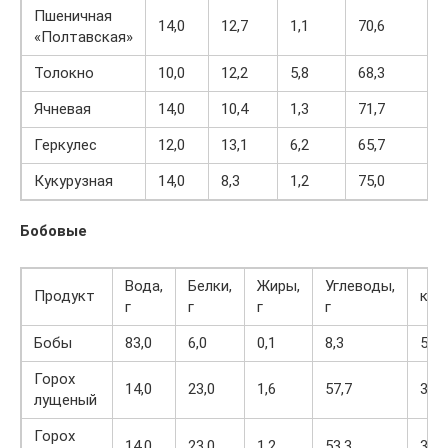
Пшеничная
14,0
12,7
1,1
70,6
«Полтавская»
Толокно
10,0
12,2
5,8
68,3
Ячневая
14,0
10,4
1,3
71,7
Геркулес
12,0
13,1
6,2
65,7
Кукурузная
14,0
8,3
1,2
75,0
Бобовые
Вода,
Белки,
Жиры,
Углеводы,
Продукт
кка
г
г
г
г
Бобы
83,0
6,0
0,1
8,3
58
Горох
14,0
23,0
1,6
57,7
323
лущеный
Горох
14,0
23,0
1,2
53,3
303