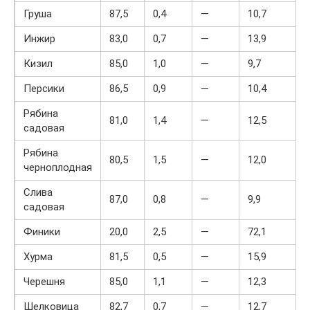
Груша
87,5
0,4
—
10,7
Инжир
83,0
0,7
—
13,9
Кизил
85,0
1,0
—
9,7
Персики
86,5
0,9
—
10,4
Рябина
81,0
1,4
—
12,5
садовая
Рябина
80,5
1,5
—
12,0
черноплодная
Слива
87,0
0,8
—
9,9
садовая
Финики
20,0
2,5
—
72,1
Хурма
81,5
0,5
—
15,9
Черешня
85,0
1,1
—
12,3
Шелковица
82,7
0,7
—
12,7