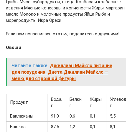
Грибы Мясо, субпродукты, птица Колбаса и колбасные
изделия Мясные консервы и копчености Жиры, маргарин,
масло Молоко и молочные продукты Яйца Рыба и
морепродукты Икра Орехи
Если вам понравилась статья, поделитесь с друзьями!
Овощи
Читайте также:
Джиллиан Майклс питание
для похудения. Диета Джилиан Майклс —
меню для стройной фигуры
Вода,
Белки,
Жиры,
Углеводы,
Продукт
г
г
г
г
Баклажаны
91,0
0,6
0,1
5,5
Брюква
87,5
1,2
0,1
8,1