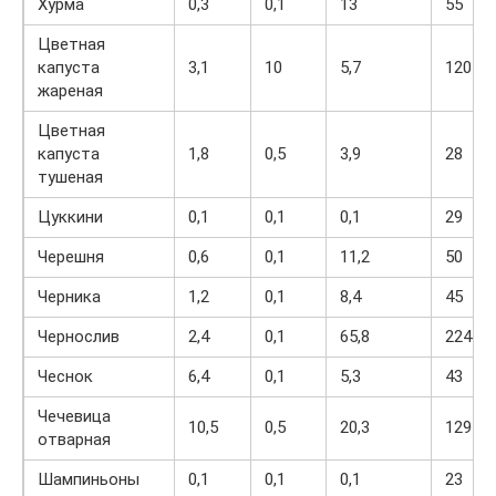
Хурма
0,3
0,1
13
55
Цветная
капуста
3,1
10
5,7
120
жареная
Цветная
капуста
1,8
0,5
3,9
28
тушеная
Цуккини
0,1
0,1
0,1
29
Черешня
0,6
0,1
11,2
50
Черника
1,2
0,1
8,4
45
Чернослив
2,4
0,1
65,8
224
Чеснок
6,4
0,1
5,3
43
Чечевица
10,5
0,5
20,3
129
отварная
Шампиньоны
0,1
0,1
0,1
23