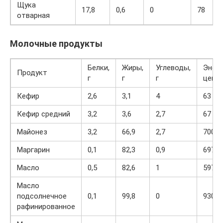
Щука
17,8
0,6
0
78
отварная
Молочные продукты
Белки,
Жиры,
Углеводы,
Энер
Продукт
г
г
г
ценно
Кефир
2,6
3,1
4
63
Кефир средний
3,2
3,6
2,7
67
Майонез
3,2
66,9
2,7
700
Маргарин
0,1
82,3
0,9
697
Масло
0,5
82,6
1
597
Масло
подсолнечное
0,1
99,8
0
930
рафинированное