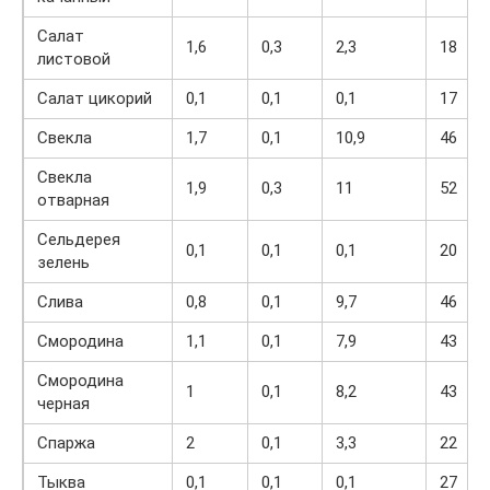
Салат
1,6
0,3
2,3
18
листовой
Салат цикорий
0,1
0,1
0,1
17
Свекла
1,7
0,1
10,9
46
Свекла
1,9
0,3
11
52
отварная
Сельдерея
0,1
0,1
0,1
20
зелень
Слива
0,8
0,1
9,7
46
Смородина
1,1
0,1
7,9
43
Смородина
1
0,1
8,2
43
черная
Спаржа
2
0,1
3,3
22
Тыква
0,1
0,1
0,1
27