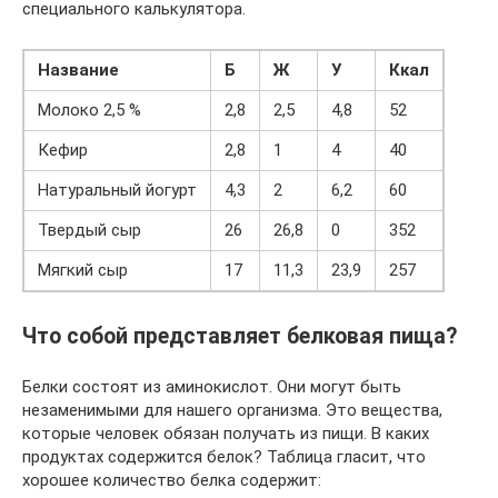
специального калькулятора.
Название
Б
Ж
У
Ккал
Молоко 2,5 %
2,8
2,5
4,8
52
Кефир
2,8
1
4
40
Натуральный йогурт
4,3
2
6,2
60
Твердый сыр
26
26,8
0
352
Мягкий сыр
17
11,3
23,9
257
Что собой представляет белковая пища?
Белки состоят из аминокислот. Они могут быть
незаменимыми для нашего организма. Это вещества,
которые человек обязан получать из пищи. В каких
продуктах содержится белок? Таблица гласит, что
хорошее количество белка содержит: