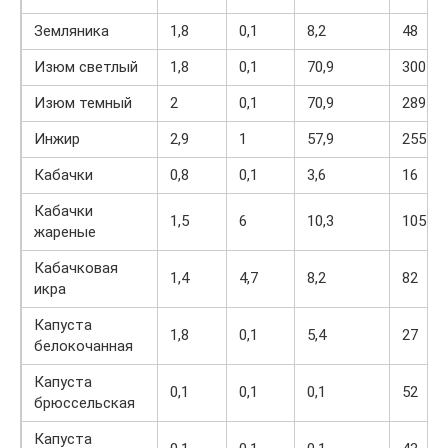
Земляника
1,8
0,1
8,2
48
Изюм светлый
1,8
0,1
70,9
300
Изюм темный
2
0,1
70,9
289
Инжир
2,9
1
57,9
255
Кабачки
0,8
0,1
3,6
16
Кабачки
1,5
6
10,3
105
жареные
Кабачковая
1,4
4,7
8,2
82
икра
Капуста
1,8
0,1
5,4
27
белокочанная
Капуста
0,1
0,1
0,1
52
брюссельская
Капуста