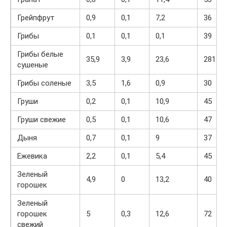
Грейпфрут
0,9
0,1
7,2
36
Грибы
0,1
0,1
0,1
39
Грибы белые
35,9
3,9
23,6
281
сушеные
Грибы соленые
3,5
1,6
0,9
30
Груши
0,2
0,1
10,9
45
Груши свежие
0,5
0,1
10,6
47
Дыня
0,7
0,1
9
37
Ежевика
2,2
0,1
5,4
45
Зеленый
4,9
0
13,2
40
горошек
Зеленый
горошек
5
0,3
12,6
72
свежий