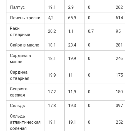
Палтус
19,1
2,9
0
262
Печень трески
4,2
65,9
0
614
Раки
20,2
1,1
0,7
95
отварные
Сайра в масле
18,1
23,4
0
281
Сардина в
18,1
19,9
0
246
масле
Сардина
19,9
11
0
175
отварная
Севрюга
17,2
11,9
0
180
свежая
Сельдь
17,8
19,3
0
397
Сельдь
атлантическая
19,1
19,1
0
252
соленая