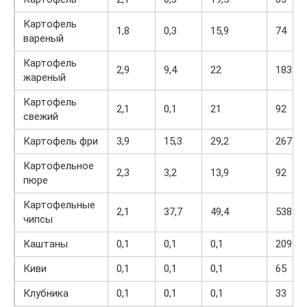
Картофель
1,8
0,3
15,9
74
вареный
Картофель
2,9
9,4
22
183
жареный
Картофель
2,1
0,1
21
92
свежий
Картофель фри
3,9
15,3
29,2
267
Картофельное
2,3
3,2
13,9
92
пюре
Картофельные
2,1
37,7
49,4
538
чипсы
Каштаны
0,1
0,1
0,1
209
Киви
0,1
0,1
0,1
65
Клубника
0,1
0,1
0,1
33