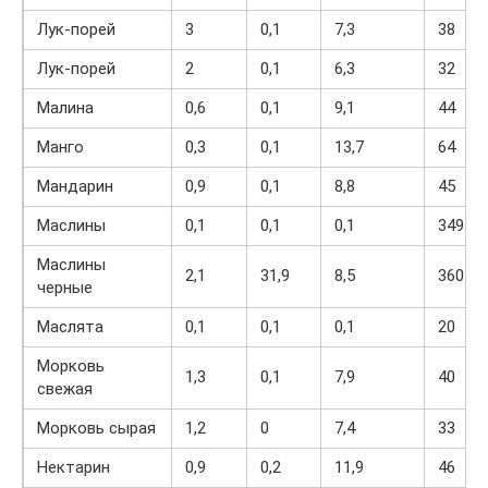
Лук-порей
3
0,1
7,3
38
Лук-порей
2
0,1
6,3
32
Малина
0,6
0,1
9,1
44
Манго
0,3
0,1
13,7
64
Мандарин
0,9
0,1
8,8
45
Маслины
0,1
0,1
0,1
349
Маслины
2,1
31,9
8,5
360
черные
Маслята
0,1
0,1
0,1
20
Морковь
1,3
0,1
7,9
40
свежая
Морковь сырая
1,2
0
7,4
33
Нектарин
0,9
0,2
11,9
46