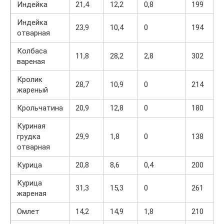
Индейка
21,4
12,2
0,8
199
Индейка
23,9
10,4
0
194
отварная
Колбаса
11,8
28,2
2,8
302
вареная
Кролик
28,7
10,9
0
214
жареный
Крольчатина
20,9
12,8
0
180
Куриная
грудка
29,9
1,8
0
138
отварная
Курица
20,8
8,6
0,4
200
Курица
31,3
15,3
0
261
жареная
Омлет
14,2
14,9
1,8
210