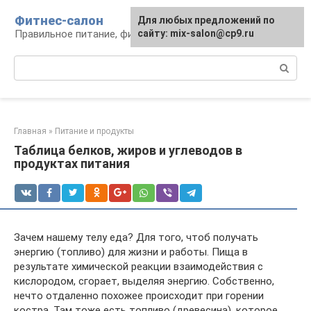
Перейти
Фитнес-салон
Для любых предложений по
к
Правильное питание, фитнес, образ жизни
сайту: mix-salon@cp9.ru
контенту
Поиск:
Главная
»
Питание и продукты
Таблица белков, жиров и углеводов в
продуктах питания
Зачем нашему телу еда? Для того, чтоб получать
энергию (топливо) для жизни и работы. Пища в
результате химической реакции взаимодействия с
кислородом, сгорает, выделяя энергию. Собственно,
нечто отдаленно похожее происходит при горении
костра. Там тоже есть топливо (древесина), которое