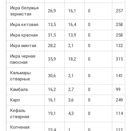
Икра белужья
26,9
16,1
0
257
зернистая
Икра кетовая
13,5
16,4
0
258
Икра красная
31,5
13,9
0
258
Икра минтая
28,2
2,1
0
132
Икра черная
35,9
18,2
0
315
паюсная
Кальмары
30,6
2,1
0
141
отварные
Камбала
16,2
2,7
0
99
Карп
16,1
3,6
0
249
Кефаль
19,1
4,3
0
114
отварная
Копченая
23,4
1
0
112