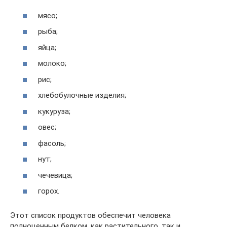
мясо;
рыба;
яйца;
молоко;
рис;
хлебобулочные изделия;
кукуруза;
овес;
фасоль;
нут;
чечевица;
горох.
Этот список продуктов обеспечит человека
полноценным белком, как растительного, так и