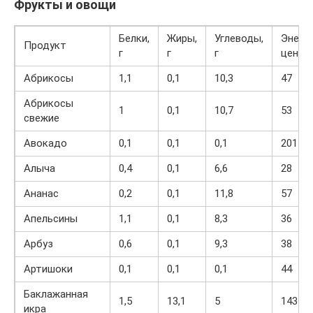
Фрукты и овощи
Белки,
Жиры,
Углеводы,
Энерг
Продукт
г
г
г
ценнос
Абрикосы
1,1
0,1
10,3
47
Абрикосы
1
0,1
10,7
53
свежие
Авокадо
0,1
0,1
0,1
201
Алыча
0,4
0,1
6,6
28
Ананас
0,2
0,1
11,8
57
Апельсины
1,1
0,1
8,3
36
Арбуз
0,6
0,1
9,3
38
Артишоки
0,1
0,1
0,1
44
Баклажанная
1,5
13,1
5
143
икра