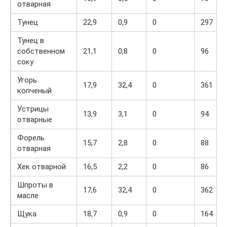
отварная
Тунец
22,9
0,9
0
297
Тунец в
собственном
21,1
0,8
0
96
соку
Угорь
17,9
32,4
0
361
копченый
Устрицы
13,9
3,1
0
94
отварные
Форель
15,7
2,8
0
88
отварная
Хек отварной
16,5
2,2
0
86
Шпроты в
17,6
32,4
0
362
масле
Щука
18,7
0,9
0
164