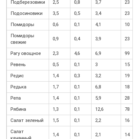
Подберезовики
2,5
0,8
3,7
23
Подосиновики
3,5
0,5
3,4
23
Помидоры
0,6
0,1
4,1
10
Помидоры
0,9
0,4
3,9
23
свежие
Рагу овощное
2,3
4,6
6,9
99
Ревень
0,5
0,1
3
15
Редис
1,4
0,3
3,2
19
Редька
1,7
0,1
6,8
18
Репа
1,4
0,1
5,9
28
Рябина
1,3
0,1
12,6
78
Салат зеленый
1,5
0,1
2,2
16
Салат
1,4
0,1
2,1
14
качанный