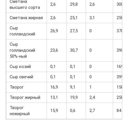
Сметана
2,6
29,8
2,6
300
высшего сорта
Сметана жирная
2,6
25,1
3,1
250
Сыр
26,9
27,5
0
370
голландский
Сыр
голландский
23,6
30,7
0
390
50%-ный
Сыр козий
0,1
0,1
0
169
Сыр овечий
0,1
0,1
0
399
Творог
16,9
9,1
1
150
Творог жирный
13,1
19,9
2,4
250
Творог
15,9
0,6
2,7
84
нежирный