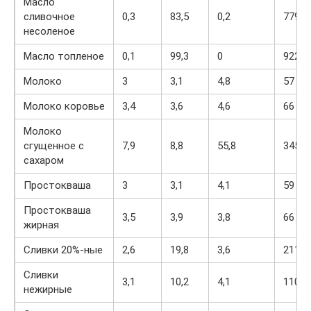
Масло
сливочное
0,3
83,5
0,2
779
несоленое
Масло топленое
0,1
99,3
0
922
Молоко
3
3,1
4,8
57
Молоко коровье
3,4
3,6
4,6
66
Молоко
сгущенное с
7,9
8,8
55,8
345
сахаром
Простокваша
3
3,1
4,1
59
Простокваша
3,5
3,9
3,8
66
жирная
Сливки 20%-ные
2,6
19,8
3,6
211
Сливки
3,1
10,2
4,1
110
нежирные