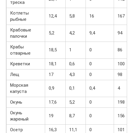
треска
Котлеты
12,4
5,8
16
167
рыбные
Крабовые
5,2
4,2
9,4
94
палочки
Крабы
18,5
1
0
86
отварные
Креветки
18,1
0,6
0
100
Лещ
17
4,3
0
98
Морская
0,9
0,1
0,4
4
капуста
Окунь
17,6
5,2
0
198
Окунь
19
8,7
0
156
жареный
Осетр
16,3
11,1
0
101