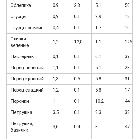
Облепиха
0,9
2,3
5,1
50
Огурцы
0,9
0,1
2,9
13
Огурцы свежие
0,4
0,1
1,7
10
Оливки
1,3
12,8
1,1
126
зеленые
Пастернак
0,1
0,1
0,1
39
Перец зеленый
1,1
0,1
5,1
23
Перец красный
1,3
0,5
5,8
31
Перец сладкий
1,2
0,1
5,8
17
Персики
1
0,1
10,2
44
Петрушка
3,5
0,1
8,3
38
Петрушка,
3,6
0,4
8
47
базилик