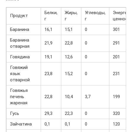
Белки,
Жиры,
Углеводы,
Энергети
Продукт
г
г
г
ценность
Баранина
16,1
15,1
0
301
Баранина
21,9
22,8
0
291
отварная
Говядина
19,1
12,6
0
201
Говяжий
язык
23,8
15,2
0
231
отварной
Говяжья
печень
22,8
10,4
3,7
199
жареная
Гусь
29,3
22,3
0
320
Зайчатина
0,1
0,1
0
120