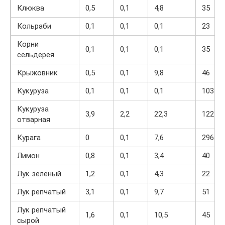
Клюква
0,5
0,1
4,8
35
Кольраби
0,1
0,1
0,1
23
Корни
0,1
0,1
0,1
35
сельдерея
Крыжовник
0,5
0,1
9,8
46
Кукуруза
0,1
0,1
0,1
103
Кукуруза
3,9
2,2
22,3
122
отварная
Курага
0
0,1
7,6
296
Лимон
0,8
0,1
3,4
40
Лук зеленый
1,2
0,1
4,3
22
Лук репчатый
3,1
0,1
9,7
51
Лук репчатый
1,6
0,1
10,5
45
сырой