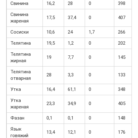
Свинина
16,2
28
0
398
Свинина
17,5
37,4
0
407
жареная
Сосиски
10,6
24
1,7
266
Телятина
19,5
1,2
0
202
Телятина
19
7,7
0
145
жирная
Телятина
28
3,3
0
133
отварная
Утка
16,4
61,1
0
348
Утка
23,3
34,9
0
405
жареная
Фазан
0,1
0,1
0
148
Язык
13,4
12,1
0
176
говяжий