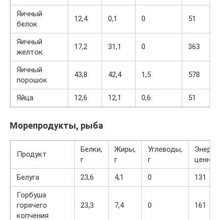
Яичный
12,4
0,1
0
51
белок
Яичный
17,2
31,1
0
363
желток
Яичный
43,8
42,4
1,5
578
порошок
Яйца
12,6
12,1
0,6
51
Морепродукты, рыба
Белки,
Жиры,
Углеводы,
Энерге
Продукт
г
г
г
ценнос
Белуга
23,6
4,1
0
131
Горбуша
горячего
23,3
7,4
0
161
копчения