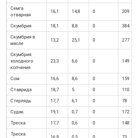
Семга
16,1
14,8
0
209
отварная
Скумбрия
18,1
8,8
0
384
Скумбрия в
13,2
25,1
0
277
масле
Скумбрия
холодного
23,3
6,6
0
149
копчения
Сом
16,6
8,6
0
159
Ставрида
18,7
5
0
110
Стерлядь
17,7
6,1
0
78
Судак
19,1
0,7
0
172
Треска
17,7
0,6
0
148
Треска
16,9
0,5
0
73