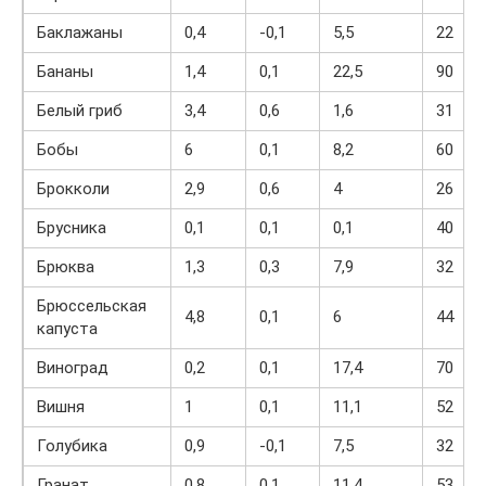
Баклажаны
0,4
-0,1
5,5
22
Бананы
1,4
0,1
22,5
90
Белый гриб
3,4
0,6
1,6
31
Бобы
6
0,1
8,2
60
Брокколи
2,9
0,6
4
26
Брусника
0,1
0,1
0,1
40
Брюква
1,3
0,3
7,9
32
Брюссельская
4,8
0,1
6
44
капуста
Виноград
0,2
0,1
17,4
70
Вишня
1
0,1
11,1
52
Голубика
0,9
-0,1
7,5
32
Гранат
0,8
0,1
11,4
53