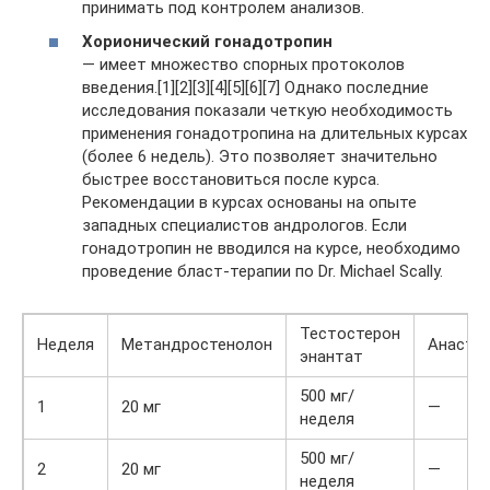
принимать под контролем анализов.
Хорионический гонадотропин
— имеет множество спорных протоколов
введения.[1][2][3][4][5][6][7] Однако последние
исследования показали четкую необходимость
применения гонадотропина на длительных курсах
(более 6 недель). Это позволяет значительно
быстрее восстановиться после курса.
Рекомендации в курсах основаны на опыте
западных специалистов андрологов. Если
гонадотропин не вводился на курсе, необходимо
проведение бласт-терапии по Dr. Michael Scally.
Тестостерон
Неделя
Метандростенолон
Анастр
энантат
500 мг/
1
20 мг
—
неделя
500 мг/
2
20 мг
—
неделя