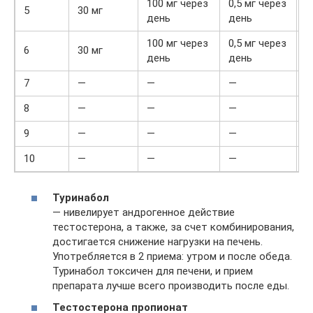
100 мг через
0,5 мг через
5
30 мг
день
день
100 мг через
0,5 мг через
6
30 мг
день
день
7
—
—
—
8
—
—
—
2
9
—
—
—
2
10
—
—
—
1
Туринабол
— нивелирует андрогенное действие
тестостерона, а также, за счет комбинирования,
достигается снижение нагрузки на печень.
Употребляется в 2 приема: утром и после обеда.
Туринабол токсичен для печени, и прием
препарата лучше всего производить после еды.
Тестостерона пропионат