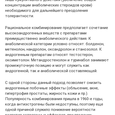
концентрации анаболических стероидов крови)
необходимого для дальнейшего преодоления
толерантности.
Рациональное комбинирование предполагает сочетание
высокоандрогенных веществ с препаратами
преимущественно анаболического действия. К
анаболической категории условно относят: болденон,
метенолон, нандролон, оксандролон и станозолол. К
андрогенным препаратам относят тестостерон,
оксиметолон. Метандростенолон и туринабол занимают
промежуточную позицию и могут служить как
андрогенной, так и анаболической составляющей.
С одной стороны данный подход позволяет снизить
андрогенные побочные эффекты (облысение, акне,
гипертрофия простаты, жирность кожи и пр.).
Популярность комбинирования пришла в 1960-е годы,
когда антиэстрогены были недоступны, поэтому еще
одной причиной служило понижение вероятности
развития эстрогенных эффектов, при введении