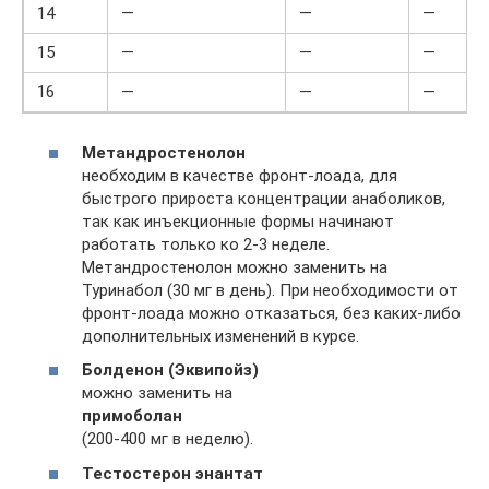
14
—
—
—
15
—
—
—
16
—
—
—
Метандростенолон
необходим в качестве фронт-лоада, для
быстрого прироста концентрации анаболиков,
так как инъекционные формы начинают
работать только ко 2-3 неделе.
Метандростенолон можно заменить на
Туринабол (30 мг в день). При необходимости от
фронт-лоада можно отказаться, без каких-либо
дополнительных изменений в курсе.
Болденон (Эквипойз)
можно заменить на
примоболан
(200-400 мг в неделю).
Тестостерон энантат