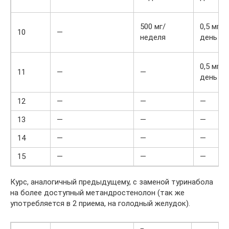
500 мг/
0,5 мг ч
10
—
неделя
день
0,5 мг ч
11
—
—
день
12
—
—
—
13
—
—
—
14
—
—
—
15
—
—
—
Курс, аналогичный предыдущему, с заменой туринабола
на более доступный метандростенолон (так же
употребляется в 2 приема, на голодный желудок).