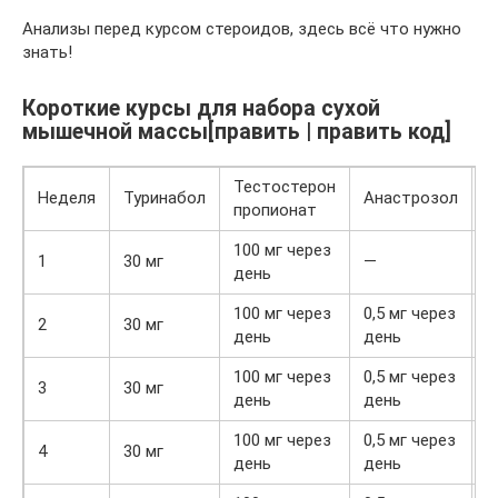
Анализы перед курсом стероидов, здесь всё что нужно
знать!
Короткие курсы для набора сухой
мышечной массы[править | править код]
Тестостерон
Неделя
Туринабол
Анастрозол
Т
пропионат
100 мг через
1
30 мг
—
день
100 мг через
0,5 мг через
2
30 мг
день
день
100 мг через
0,5 мг через
3
30 мг
день
день
100 мг через
0,5 мг через
4
30 мг
день
день