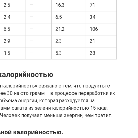
2.5
—
16.3
71
2.4
—
6.5
34
6.5
—
21.2
106
2.9
—
2.3
21
1.5
—
5.3
28
 калорийностью
калорийность» связано с тем, что продукты с
ее 30 на сто грамм – в процессе переработки их
объема энергии, которая расходуется на
амм салата из зелени калорийностью 15 ккал,
 Человек получает меньше энергии, чем тратит.
ьной калорийностью.