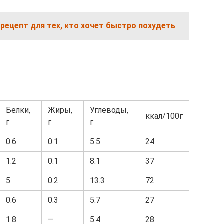
 рецепт для тех, кто хочет быстро похудеть
Белки,
Жиры,
Углеводы,
ккал/100г
г
г
г
0.6
0.1
5.5
24
1.2
0.1
8.1
37
5
0.2
13.3
72
0.6
0.3
5.7
27
1.8
—
5.4
28