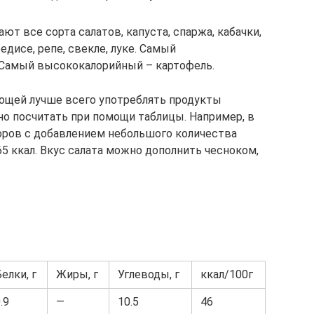
т все сорта салатов, капуста, спаржа, кабачки,
едисе, репе, свекле, луке. Самый
 Самый высококалорийный – картофель.
ощей лучше всего употреблять продукты
о посчитать при помощи таблицы. Например, в
оров с добавлением небольшого количества
5 ккал. Вкус салата можно дополнить чесноком,
елки, г
Жиры, г
Углеводы, г
ккал/100г
.9
—
10.5
46