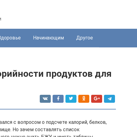
и
Здоровье
Начинающим
Другое
рийности продуктов для
вался с вопросом о подсчете калорий, белков,
пище. Но зачем составлять список
чего нужно знать БЖУ и иметь таблицы