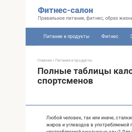
Перейти
Фитнес-салон
к
контенту
Правильное питание, фитнес, образ жизн
Питание и продукты
Фитнес
Главная
»
Питание и продукты
Полные таблицы кало
спортсменов
Любой человек, так или иначе, сталки
жиров и углеводов в употребляемой 
употребляемой ежедневно еды? Для 