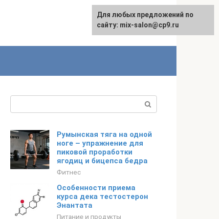
Для любых предложений по
сайту: mix-salon@cp9.ru
Поиск:
Румынская тяга на одной
ноге – упражнение для
пиковой проработки
ягодиц и бицепса бедра
Фитнес
Особенности приема
курса дека тестостерон
Энантата
Питание и продукты