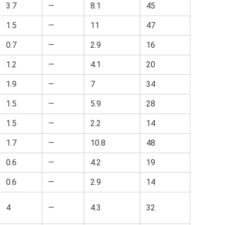
3.7
—
8.1
45
1.5
—
11
47
0.7
—
2.9
16
1.2
—
4.1
20
1.9
—
7
34
1.5
—
5.9
28
1.5
—
2.2
14
1.7
—
10.8
48
0.6
—
4.2
19
0.6
—
2.9
14
4
—
4.3
32