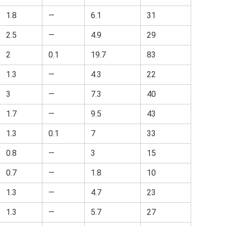
1.8
—
6.1
31
2.5
—
4.9
29
2
0.1
19.7
83
1.3
—
4.3
22
3
—
7.3
40
1.7
—
9.5
43
1.3
0.1
7
33
0.8
—
3
15
0.7
—
1.8
10
1.3
—
4.7
23
1.3
—
5.7
27