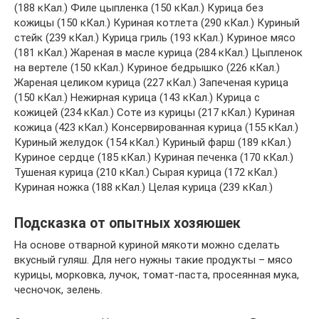
(188 кКал.) Филе цыпленка (150 кКал.) Курица без
кожицы (150 кКал.) Куриная котлета (290 кКал.) Куриный
стейк (239 кКал.) Курица гриль (193 кКал.) Куриное мясо
(181 кКал.) Жареная в масле курица (284 кКал.) Цыпленок
на вертеле (150 кКал.) Куриное бедрышко (226 кКал.)
Жареная целиком курица (227 кКал.) Запеченая курица
(150 кКал.) Нежирная курица (143 кКал.) Курица с
кожицей (234 кКал.) Соте из курицы (217 кКал.) Куриная
кожица (423 кКал.) Консервированная курица (155 кКал.)
Куриный желудок (154 кКал.) Куриный фарш (189 кКал.)
Куриное сердце (185 кКал.) Куриная печенка (170 кКал.)
Тушеная курица (210 кКал.) Сырая курица (172 кКал.)
Куриная ножка (188 кКал.) Целая курица (239 кКал.)
Подсказка от опытных хозяюшек
На основе отварной куриной мякоти можно сделать
вкусный гуляш. Для него нужны такие продукты – мясо
курицы, морковка, лучок, томат-паста, просеянная мука,
чесночок, зелень.