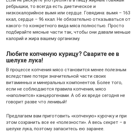
Если не рискуете употреблять в пищу жирные говяжьи
ребрышки, то всегда есть диетическое и
низкокалорийное вымя или сердце. Говядина: вымя – 163
ккал, сердце – 96 ккал. Не обязательно отказываться от
какого-то конкретного вида мяса полностью. Просто
подбирайте мясные части так, чтобы они давали меньше
калорий и жира вашему организму.
Любите копченую курицу? Сварите ее в
шелухе лука!
В процессе копчения мясо становится менее полезным
вследствие потери значительной части своих
витаминных и минеральных компонентов. Более того,
если не соблюдаются правила копчения, мясо
«наполнится» канцерогенами. А об их вреде сегодня не
говорит разве что ленивый!
Предлагаем вам приготовить «копченую» курочку и при
этом сохранить все ее «полезности». А весь секрет – в
шелухе лука, поэтому запаситесь ею заранее.