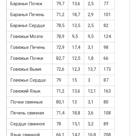
Бараньи Почки
79,7
13,6
2,5
77
Баранья Печень
71,2
18,7
2,9
101
Баранье Сердце
78,5
13,5
2,5
82
Говяжьи Мозги
78,9
9,5
9,5
124
Говяжья Печень
72,9
17,4
3,1
98
Говяжьи Почки
82,7
12,5
1,8
66
Говяжье Вымя
72,6
12,3
13,7
173
Говяжье Сердце
79
15
3
87
Говяжий Язык
71,2
13,6
12,1
163
Почки свинные
80,1
13
3,1
80
Печень свинная
71,4
18,8
3,6
108
Сердце свинное
78
15,1
3,2
89
Язык свинной
66,1
14,2
16,8
208