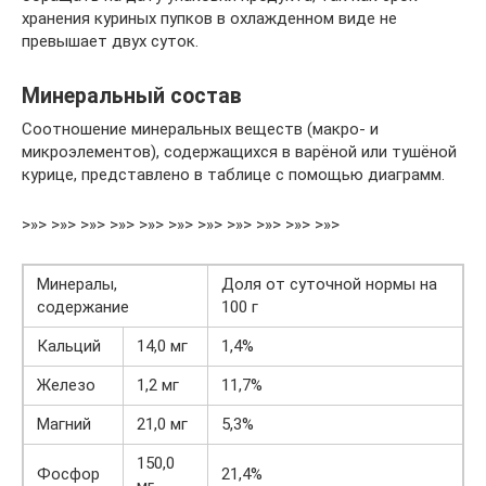
хранения куриных пупков в охлажденном виде не
превышает двух суток.
Минеральный состав
Cоотношение минеральных веществ (макро- и
микроэлементов), содержащихся в варёной или тушёной
курице, представлено в таблице с помощью диаграмм.
>»> >»> >»> >»> >»> >»> >»> >»> >»> >»> >»>
Минералы,
Доля от суточной нормы на
содержание
100 г
Кальций
14,0 мг
1,4%
Железо
1,2 мг
11,7%
Магний
21,0 мг
5,3%
150,0
Фосфор
21,4%