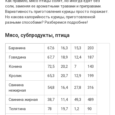
Как правило, мясо птицы солят, но иногда едят без
соли, заменяя ее ароматными травами и приправами.
Вариативность приготовления курицы просто поражает.
Но какова калорийность курицы, приготовленной
разными способами? Разберемся подробнее!
Мясо, субпродукты, птица
Баранина
67,6
16,3
15,3
203
Говядина
67,7
18,9
12,4
187
Конина
72,5
20,2
7
143
Кролик
65,3
20,7
12,9
199
Свинина
54,8
16,4
27,8
316
нежирная
Свинина жирная
38,7
11,4
49,3
489
Телятина
78
19,7
1,2
90