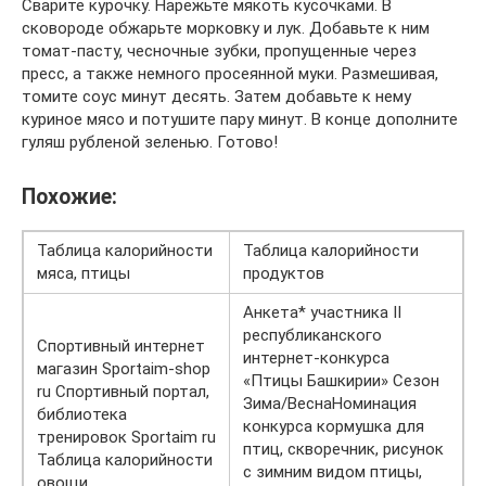
Сварите курочку. Нарежьте мякоть кусочками. В
сковороде обжарьте морковку и лук. Добавьте к ним
томат-пасту, чесночные зубки, пропущенные через
пресс, а также немного просеянной муки. Размешивая,
томите соус минут десять. Затем добавьте к нему
куриное мясо и потушите пару минут. В конце дополните
гуляш рубленой зеленью. Готово!
Похожие:
Таблица калорийности
Таблица калорийности
мяса, птицы
продуктов
Анкета* участника II
республиканского
Спортивный интернет
интернет-конкурса
магазин Sportaim-shop
«Птицы Башкирии» Сезон
ru Спортивный портал,
Зима/ВеснаНоминация
библиотека
конкурса кормушка для
тренировок Sportaim ru
птиц, скворечник, рисунок
Таблица калорийности
с зимним видом птицы,
овощи