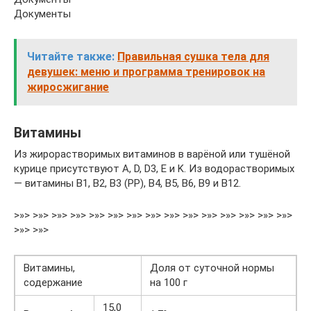
Документы
Читайте также:
Правильная сушка тела для
девушек: меню и программа тренировок на
жиросжигание
Витамины
Из жирорастворимых витаминов в варёной или тушёной
курице присутствуют A, D, D3, E и K. Из водорастворимых
— витамины B1, B2, B3 (PP), B4, B5, B6, B9 и B12.
>»> >»> >»> >»> >»> >»> >»> >»> >»> >»> >»> >»> >»> >»> >»>
>»> >»>
Витамины,
Доля от суточной нормы
содержание
на 100 г
15,0