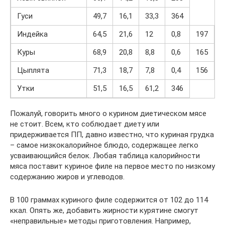
Гуси
49,7
16,1
33,3
364
Индейка
64,5
21,6
12
0,8
197
Куры
68,9
20,8
8,8
0,6
165
Цыплята
71,3
18,7
7,8
0,4
156
Утки
51,5
16,5
61,2
346
Пожалуй, говорить много о курином диетическом мясе
не стоит. Всем, кто соблюдает диету или
придерживается ПП, давно известно, что куриная грудка
– самое низкокалорийное блюдо, содержащее легко
усваивающийся белок. Любая таблица калорийности
мяса поставит куриное филе на первое место по низкому
содержанию жиров и углеводов.
В 100 граммах куриного филе содержится от 102 до 114
ккал. Опять же, добавить жирности курятине смогут
«неправильные» методы приготовления. Например,