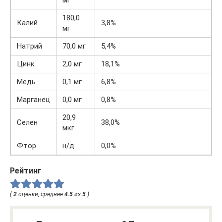
мг
180,0
Калий
3,8%
мг
Натрий
70,0 мг
5,4%
Цинк
2,0 мг
18,1%
Медь
0,1 мг
6,8%
Марганец
0,0 мг
0,8%
20,9
Селен
38,0%
мкг
Фтор
н/д
0,0%
Рейтинг
(
2
оценки, среднее
4.5
из
5
)