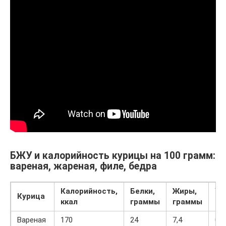
БЖУ и калорийность курицы на 100 грамм:
вареная, жареная, филе, бедра
Калорийность,
Белки,
Жиры,
Уг
Курица
ккал
граммы
граммы
гр
Вареная
170
24
7,4
0,6