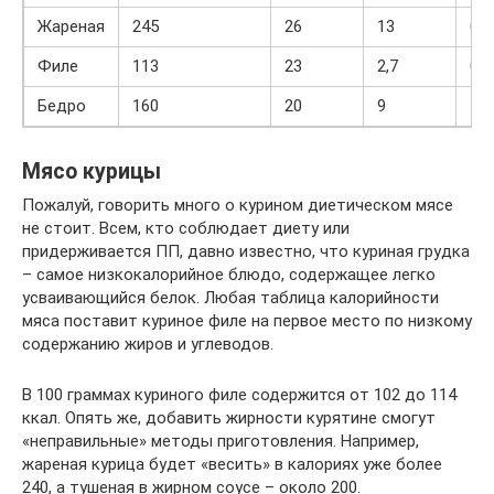
Жареная
245
26
13
0,4
Филе
113
23
2,7
0,5
Бедро
160
20
9
1,5
Мясо курицы
Пожалуй, говорить много о курином диетическом мясе
не стоит. Всем, кто соблюдает диету или
придерживается ПП, давно известно, что куриная грудка
– самое низкокалорийное блюдо, содержащее легко
усваивающийся белок. Любая таблица калорийности
мяса поставит куриное филе на первое место по низкому
содержанию жиров и углеводов.
В 100 граммах куриного филе содержится от 102 до 114
ккал. Опять же, добавить жирности курятине смогут
«неправильные» методы приготовления. Например,
жареная курица будет «весить» в калориях уже более
240, а тушеная в жирном соусе – около 200.