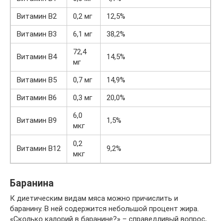
Витамин B2
0,2 мг
12,5%
Витамин B3
6,1 мг
38,2%
72,4
Витамин B4
14,5%
мг
Витамин B5
0,7 мг
14,9%
Витамин B6
0,3 мг
20,0%
6,0
Витамин B9
1,5%
мкг
0,2
Витамин B12
9,2%
мкг
Баранина
К диетическим видам мяса можно причислить и
баранину. В ней содержится небольшой процент жира.
«Сколько калорий в баранине?» – справедливый вопрос,