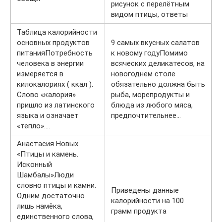
рисунок с перелётным
видом птицы, ответы
Таблица калорийности
основных продуктов
9 самых вкусных салатов
питанияПотребность
к новому годуПомимо
человека в энергии
всяческих деликатесов, на
измеряется в
новогоднем столе
килокалориях ( ккал ).
обязательно должна быть
Слово «калория»
рыба, морепродукты и
пришло из латинского
блюда из любого мяса,
языка и означает
предпочтительнее…
«тепло»….
Анастасия Новых
«Птицы и камень.
Исконный
Шамбалы»Люди
словно птицы и камни.
Приведены данные
Одним достаточно
калорийности на 100
лишь намёка,
грамм продукта
единственного слова,