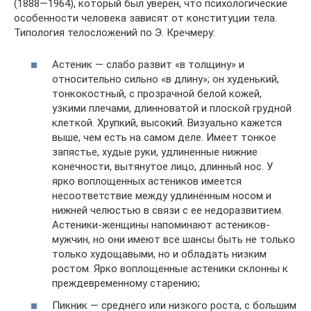
(1888—1964), который был уверен, что психологические
особенности человека зависят от конституции тела.
Типология телосложений по Э. Кречмеру:
Астеник — слабо развит «в толщину» и
относительно сильно «в длину»; он худенький,
тонкокостный, с прозрачной белой кожей,
узкими плечами, длинноватой и плоской грудной
клеткой. Хрупкий, высокий. Визуально кажется
выше, чем есть на самом деле. Имеет тонкое
запястье, худые руки, удлиненные нижние
конечности, вытянутое лицо, длинный нос. У
ярко воплощенных астеников имеется
несоответствие между удлинённым носом и
нижней челюстью в связи с ее недоразвитием.
Астеники-женщины напоминают астеников-
мужчин, но они имеют все шансы быть не только
только худощавыми, но и обладать низким
ростом. Ярко воплощенные астеники склонны к
преждевременному старению;
Пикник — среднего или низкого роста, с большим