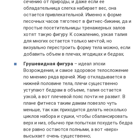
сечению от природы, и даже если ее
обладательница слегка набирает вес, она
остается привлекательной. Именно к форме
песочных часов тяготеют в фитнес-бикини, да и
простые посетительницы тренажерных залов
хотят такую фигуру. К сожалению, узкая талия
для многих остается только мечтой, но
визуально перестроить форму тела можно, если
добавить объем в плечах, ягодицах и бедрах;
Грушевидная фигура
– идеал эпохи
Возрождения, и самое здоровое телосложение
по мнению ряда врачей. Жир откладывается в
нижней половине тела, плечи существенно
уступают бедрам в объеме, талия остается
узкой, а вот плечевой пояс почти не развит. В
плане фитнеса таким дамам повезло чуть
меньше, так как приходится делать несколько
циклов набора и сушки, чтобы сбалансировать
верх и низ, обычно при попытках похудеть бедра
все равно остаются полными, а вот «верх»
высыхает очень существенно;