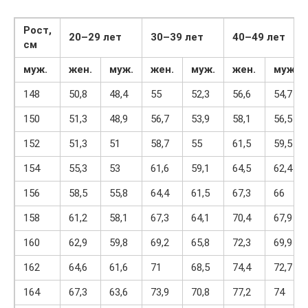
Рост,
20–29 лет
30–39 лет
40–49 лет
cм
муж.
жен.
муж.
жен.
муж.
жен.
муж.
148
50,8
48,4
55
52,3
56,6
54,7
150
51,3
48,9
56,7
53,9
58,1
56,5
152
51,3
51
58,7
55
61,5
59,5
154
55,3
53
61,6
59,1
64,5
62,4
156
58,5
55,8
64,4
61,5
67,3
66
158
61,2
58,1
67,3
64,1
70,4
67,9
160
62,9
59,8
69,2
65,8
72,3
69,9
162
64,6
61,6
71
68,5
74,4
72,7
164
67,3
63,6
73,9
70,8
77,2
74