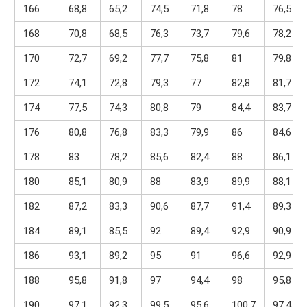
166
68,8
65,2
74,5
71,8
78
76,5
168
70,8
68,5
76,3
73,7
79,6
78,2
170
72,7
69,2
77,7
75,8
81
79,8
172
74,1
72,8
79,3
77
82,8
81,7
174
77,5
74,3
80,8
79
84,4
83,7
176
80,8
76,8
83,3
79,9
86
84,6
178
83
78,2
85,6
82,4
88
86,1
180
85,1
80,9
88
83,9
89,9
88,1
182
87,2
83,3
90,6
87,7
91,4
89,3
184
89,1
85,5
92
89,4
92,9
90,9
186
93,1
89,2
95
91
96,6
92,9
188
95,8
91,8
97
94,4
98
95,8
190
97,1
92,3
99,5
95,6
100,7
97,4