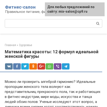
Перейти
Фитнес-салон
Для любых предложений по
к
Правильное питание, фитнес, образ жизни
сайту: mix-salon@cp9.ru
контенту
Поиск:
Главная
»
Здоровье
Математика красоты: 12 формул идеальной
женской фигуры
Можно ли проверить алгеброй гармонию? Идеальные
пропорции женского тела волнуют как
представительниц прекрасного пола, так и работающих
в фитнес-индустрии, мире моды, искусства и танца
людей обоих полов. Ученые исследуют этот вопрос, а
девушки всеми силами хотят соответствовать идеалу.