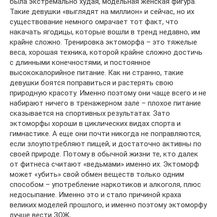
была экстремально худая, модельная женская фигура.
Такие девушки «выглядят на миллион» и сейчас, но их
существование немного омрачает тот факт, что
накачать ягодицы, которые вошли в тренд недавно, им
крайне сложно. Тренировка эктоморфа – это тяжелые
веса, хорошая техника, которой крайне сложно достичь
с длинными конечностями, и постоянное
высококалорийное питание. Как ни странно, такие
девушки боятся поправиться и растерять свою
природную красоту. Именно поэтому они чаще всего и не
набирают ничего в тренажерном зале – плохое питание
сказывается на спортивных результатах. Зато
эктоморфы хороши в циклических видах спорта и
гимнастике. А еще они почти никогда не поправляются,
если злоупотребляют пищей, и достаточно активны по
своей природе. Потому в обычной жизни те, кто далек
от фитнеса считают «ведьмами» именно их. Эктоморф
может «убить» свой обмен веществ только одним
способом – употребление наркотиков и алкоголя, плюс
недосыпание. Именно это и стало причиной краха
великих моделей прошлого, и именно поэтому эктоморфу
лучше вести ЗОЖ,