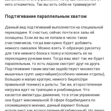
него откажитесь. Так вы хоть себя не травмируете!
Подтягивание параллельным хватом
Данный вид подтягиваний выполняется на специальной
перекладине. К счастью, сейчас почти все залы ей
оснащены. Если же вы не попали в число таких
счастливчиков, тогда вам нужно будет добавить
немного смекалки. Можно взять V-образную рукоятку
для тяги нижнего блока к поясу и положить ее на
перекладину ручками вниз. Тогда ваш хват так же будет
параллельным, то есть ладони смотрят друг на друга.
Подтягивания таким хватам задействуют множество
мышечных групп: широчайшие(особенно нижние отделы),
большую и малую круглую, немного бицепс(при
правильной технике) и дельты. Так же, второстепенная
нагрузка идет на трапецию и ромбовидные. Что
касается амплитуды движения, то в этом упражнении
она будет максимальной. В сфере бодибилдинга по
сложившемуся мнению, данный вариант больше
используют как второстепенный(забивочный). Но лично