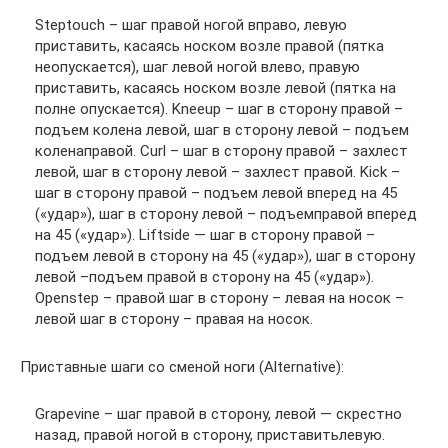
Steptouch – шаг правой ногой вправо, левую
приставить, касаясь носком возле правой (пятка
неопускается), шаг левой ногой влево, правую
приставить, касаясь носком возле левой (пятка на
полне опускается). Kneeup – шаг в сторону правой –
подъем колена левой, шаг в сторону левой – подъем
коленаправой. Curl – шаг в сторону правой – захлест
левой, шаг в сторону левой – захлест правой. Kick –
шаг в сторону правой – подъем левой вперед на 45
(«удар»), шаг в сторону левой – подъемправой вперед
на 45 («удар»). Liftside — шаг в сторону правой –
подъем левой в сторону на 45 («удар»), шаг в сторону
левой –подъем правой в сторону на 45 («удар»).
Openstep – правой шаг в сторону – левая на носок –
левой шаг в сторону – правая на носок.
Приставные шаги со сменой ноги (Alternative):
Grapevine – шаг правой в сторону, левой — скрестно
назад, правой ногой в сторону, приставитьлевую.