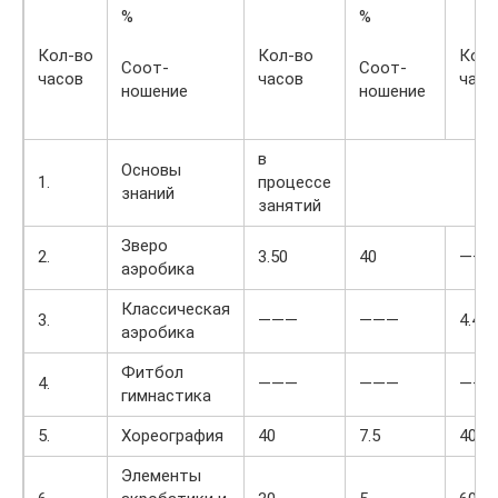
%
%
Кол-во
Кол-во
Кол-
Соот-
Соот-
часов
часов
часо
ношение
ношение
в
Основы
1.
процессе
знаний
занятий
Зверо
2.
3.50
40
——
аэробика
Классическая
3.
———
———
4.40
аэробика
Фитбол
4.
———
———
——
гимнастика
5.
Хореография
40
7.5
40
Элементы