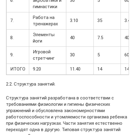
6.
акробатики и
30
5
60
гимнастики
Работа на
7.
3.10
35
3.40
тренажерах
Элементы
8.
40
7.5
40
йоги
Игровой
9.
30
5
60
стретчинг
ИТОГО
9.20
11.40
14
14
2.2. Структура занятий.
Структура занятий разработана в соответствии с
требованиями физиологии и гигиены физических
упражнений и обусловлена закономерностями
работоспособности и утомляемости организма ребенка
при физических нагрузках. Части занятия естественно
переходят одна в другую. Типовая структура занятий