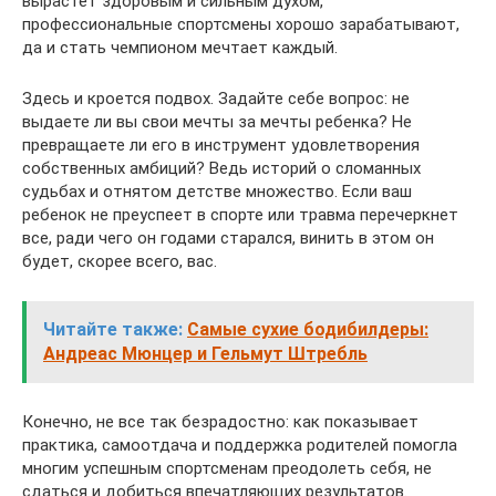
вырастет здоровым и сильным духом,
профессиональные спортсмены хорошо зарабатывают,
да и стать чемпионом мечтает каждый.
Здесь и кроется подвох. Задайте себе вопрос: не
выдаете ли вы свои мечты за мечты ребенка? Не
превращаете ли его в инструмент удовлетворения
собственных амбиций? Ведь историй о сломанных
судьбах и отнятом детстве множество. Если ваш
ребенок не преуспеет в спорте или травма перечеркнет
все, ради чего он годами старался, винить в этом он
будет, скорее всего, вас.
Читайте также:
Самые сухие бодибилдеры:
Андреас Мюнцер и Гельмут Штребль
Конечно, не все так безрадостно: как показывает
практика, самоотдача и поддержка родителей помогла
многим успешным спортсменам преодолеть себя, не
сдаться и добиться впечатляющих результатов.