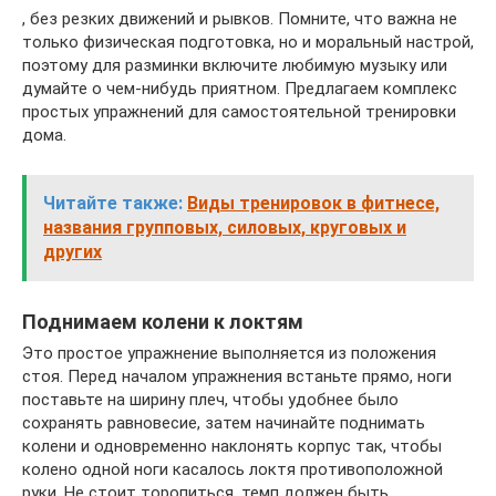
, без резких движений и рывков. Помните, что важна не
только физическая подготовка, но и моральный настрой,
поэтому для разминки включите любимую музыку или
думайте о чем-нибудь приятном. Предлагаем комплекс
простых упражнений для самостоятельной тренировки
дома.
Читайте также:
Виды тренировок в фитнесе,
названия групповых, силовых, круговых и
других
Поднимаем колени к локтям
Это простое упражнение выполняется из положения
стоя. Перед началом упражнения встаньте прямо, ноги
поставьте на ширину плеч, чтобы удобнее было
сохранять равновесие, затем начинайте поднимать
колени и одновременно наклонять корпус так, чтобы
колено одной ноги касалось локтя противоположной
руки. Не стоит торопиться, темп должен быть