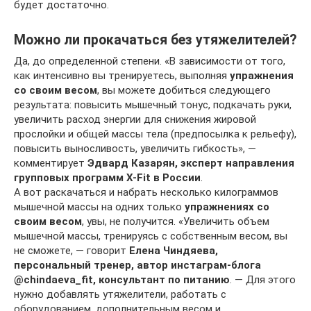
будет достаточно.
Можно ли прокачаться без утяжелителей?
Да, до определенной степени. «В зависимости от того,
как интенсивно вы тренируетесь, выполняя
упражнения
со своим весом
, вы можете добиться следующего
результата: повысить мышечный тонус, подкачать руки,
увеличить расход энергии для снижения жировой
прослойки и общей массы тела (предпосылка к рельефу),
повысить выносливость, увеличить гибкость», —
комментирует
Эдвард Казарян, эксперт направления
групповых программ X-Fit в России
.
А вот раскачаться и набрать несколько килограммов
мышечной массы на одних только
упражнениях со
своим весом
, увы, не получится. «Увеличить объем
мышечной массы, тренируясь с собственным весом, вы
не сможете, — говорит
Елена Чиндяева,
персональный тренер, автор инстаграм-блога
@
chindaeva
_
fit
, консультант по питанию
. — Для этого
нужно добавлять утяжелители, работать с
оборудованием, дополнительным весом и