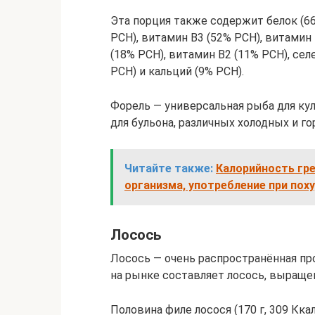
Эта порция также содержит белок (66
РСН), витамин В3 (52% РСН), витамин 
(18% РСН), витамин В2 (11% РСН), сел
РСН) и кальций (9% РСН).
Форель — универсальная рыба для кул
для бульона, различных холодных и го
Читайте также:
Калорийность гре
организма, употребление при пох
Лосось
Лосось — очень распространённая п
на рынке составляет лосось, выраще
Половина филе лосося (170 г, 309 Кк