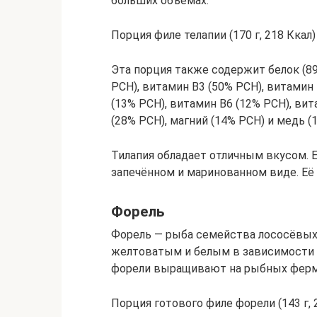
больших объёмах.
Порция филе телапии (170 г, 218 Кка
Эта порция также содержит белок (89
РСН), витамин В3 (50% РСН), витамин 
(13% РСН), витамин В6 (12% РСН), вит
(28% РСН), магний (14% РСН) и медь (
Тилапия обладает отличным вкусом. Е
запечённом и маринованном виде. Её 
Форель
Форель — рыба семейства лососёвых
желтоватым и белым в зависимости 
форели выращивают на рыбных ферм
Порция готового филе форели (143 г,