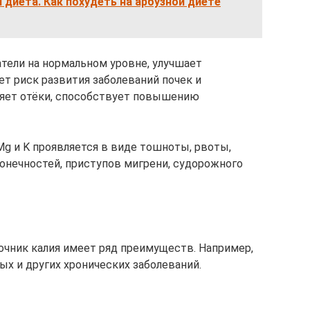
 диета. Как похудеть на арбузной диете
тели на нормальном уровне, улучшает
ет риск развития заболеваний почек и
яет отёки, способствует повышению
Mg и K проявляется в виде тошноты, рвоты,
 конечностей, приступов мигрени, судорожного
точник калия имеет ряд преимуществ. Например,
х и других хронических заболеваний.