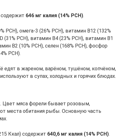
л) содержит
646 мг калия (14% РСН)
.
% РСН), омега-3 (26% РСН), витамин В12 (132%
D (31% РСН), витамин В4 (23% РСН), витамин В1
амин В2 (10% РСН), селен (168% РСН), фосфор
14% РСН).
ё едят в жареном, варёном, тушёном, копчёном,
используют в супах, холодных и горячих блюдах.
. Цвет мяса форели бывает розовым,
от места обитания рыбы. Основную часть
ах.
 215 Ккал) содержит
640,6 мг калия (14% РСН)
.