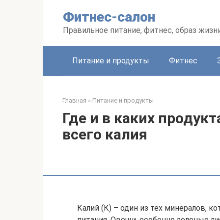
Перейти
Фитнес-салон
к
контенту
Правильное питание, фитнес, образ жизн
Питание и продукты
Фитнес
Главная
»
Питание и продукты
Где и в каких продук
всего калия
Калий (К) – один из тех минералов, к
питания. Овощи, особенно зеленые л