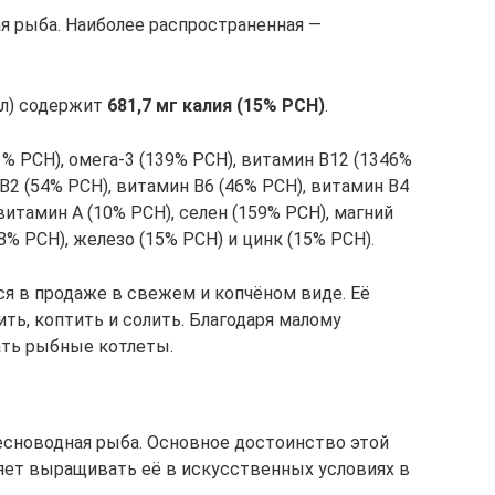
я рыба. Наиболее распространенная —
ал) содержит
681,7 мг калия (15% РСН)
.
% РСН), омега-3 (139% РСН), витамин В12 (1346%
В2 (54% РСН), витамин В6 (46% РСН), витамин В4
витамин А (10% РСН), селен (159% РСН), магний
8% РСН), железо (15% РСН) и цинк (15% РСН).
ся в продаже в свежем и копчёном виде. Её
ить, коптить и солить. Благодаря малому
ать рыбные котлеты.
ресноводная рыба. Основное достоинство этой
яет выращивать её в искусственных условиях в