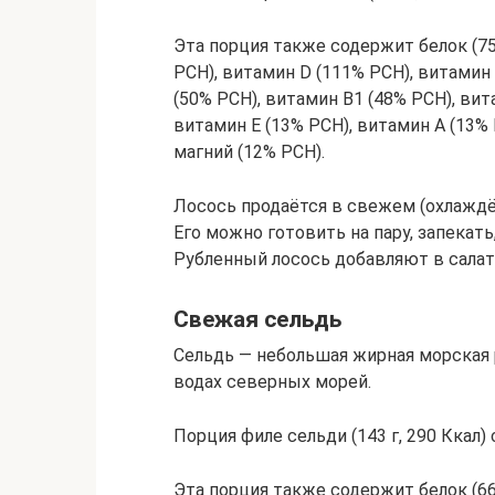
Эта порция также содержит белок (75
РСН), витамин D (111% РСН), витамин 
(50% РСН), витамин В1 (48% РСН), вит
витамин Е (13% РСН), витамин А (13% 
магний (12% РСН).
Лосось продаётся в свежем (охлаждё
Его можно готовить на пару, запекать
Рубленный лосось добавляют в салат
Свежая сельдь
Сельдь — небольшая жирная морская 
водах северных морей.
Порция филе сельди (143 г, 290 Ккал
Эта порция также содержит белок (66