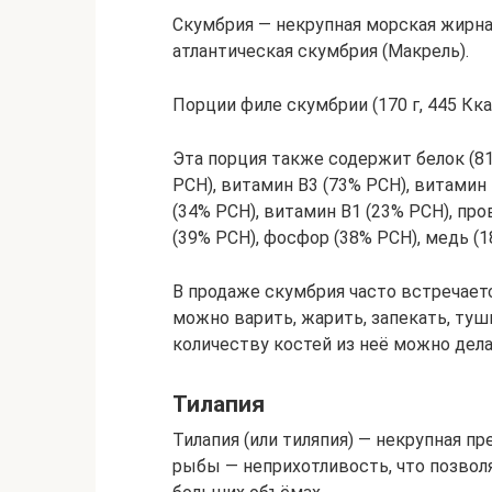
Скумбрия — некрупная морская жирна
атлантическая скумбрия (Макрель).
Порции филе скумбрии (170 г, 445 Кк
Эта порция также содержит белок (81
РСН), витамин В3 (73% РСН), витамин 
(34% РСН), витамин В1 (23% РСН), про
(39% РСН), фосфор (38% РСН), медь (1
В продаже скумбрия часто встречает
можно варить, жарить, запекать, туш
количеству костей из неё можно дел
Тилапия
Тилапия (или тиляпия) — некрупная п
рыбы — неприхотливость, что позвол