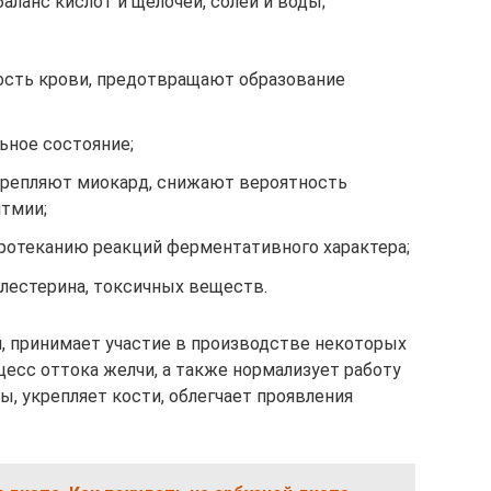
ланс кислот и щелочей, солей и воды;
сть крови, предотвращают образование
ьное состояние;
крепляют миокард, снижают вероятность
итмии;
отеканию реакций ферментативного характера;
лестерина, токсичных веществ.
, принимает участие в производстве некоторых
цесс оттока желчи, а также нормализует работу
, укрепляет кости, облегчает проявления