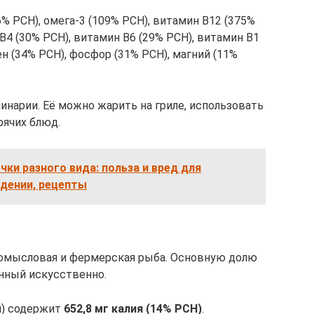
% РСН), омега-3 (109% РСН), витамин В12 (375%
В4 (30% РСН), витамин В6 (29% РСН), витамин В1
ен (34% РСН), фосфор (31% РСН), магний (11%
инарии. Её можно жарить на гриле, использовать
рячих блюд.
чки разного вида: польза и вред для
удении, рецепты
ромысловая и фермерская рыба. Основную долю
нный искусственно.
ал) содержит
652,8 мг калия (14% РСН)
.