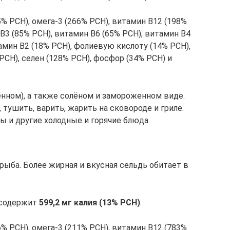
% РСН), омега-3 (266% РСН), витамин В12 (198%
В3 (85% РСН), витамин В6 (65% РСН), витамин В4
амин В2 (18% РСН), фолиевую кислоту (14% РСН),
РСН), селен (128% РСН), фосфор (34% РСН) и
нном), а также солёном и замороженном виде.
, тушить, варить, жарить на сковороде и гриле.
ы и другие холодные и горячие блюда.
рыба. Более жирная и вкусная сельдь обитает в
) содержит
599,2 мг калия (13% РСН)
.
% РСН), омега-3 (211% РСН), витамин В12 (783%