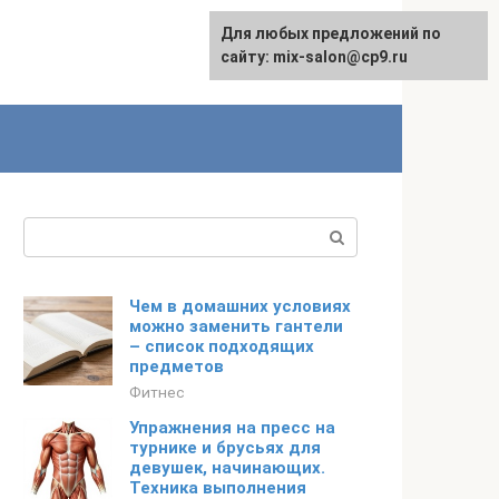
Для любых предложений по
сайту: mix-salon@cp9.ru
Поиск:
Чем в домашних условиях
можно заменить гантели
– список подходящих
предметов
Фитнес
Упражнения на пресс на
турнике и брусьях для
девушек, начинающих.
Техника выполнения