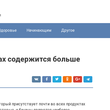
и
Здоровье
Начинающим
Другое
тах содержится больше
оторый присутствует почти во всех продуктах
истовые, и бананы являются наиболее