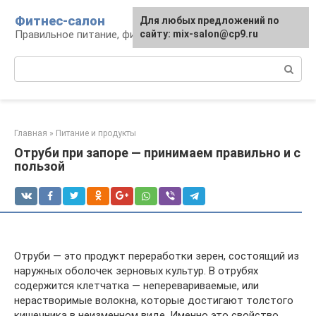
Перейти
Фитнес-салон
Для любых предложений по
к
Правильное питание, фитнес, образ жизни
сайту: mix-salon@cp9.ru
контенту
Поиск:
Главная
»
Питание и продукты
Отруби при запоре — принимаем правильно и с
пользой
Отруби — это продукт переработки зерен, состоящий из
наружных оболочек зерновых культур. В отрубях
содержится клетчатка — неперевариваемые, или
нерастворимые волокна, которые достигают толстого
кишечника в неизменном виде. Именно это свойство