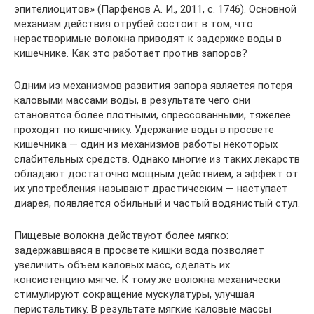
эпителиоцитов» (Парфенов А. И., 2011, с. 1746). Основной
механизм действия отрубей состоит в том, что
нерастворимые волокна приводят к задержке воды в
кишечнике. Как это работает против запоров?
Одним из механизмов развития запора является потеря
каловыми массами воды, в результате чего они
становятся более плотными, спрессованными, тяжелее
проходят по кишечнику. Удержание воды в просвете
кишечника — один из механизмов работы некоторых
слабительных средств. Однако многие из таких лекарств
обладают достаточно мощным действием, а эффект от
их употребления называют драстическим — наступает
диарея, появляется обильный и частый водянистый стул.
Пищевые волокна действуют более мягко:
задержавшаяся в просвете кишки вода позволяет
увеличить объем каловых масс, сделать их
консистенцию мягче. К тому же волокна механически
стимулируют сокращение мускулатуры, улучшая
перистальтику. В результате мягкие каловые массы