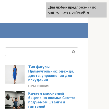
Для любых предложений по
сайту: mix-salon@cp9.ru
Поиск:
Тип фигуры
Прямоугольник: одежда,
диета, упражнения для
похудения
Начинающим
Качаем массивный
бицепс на скамье Скотта
подъемом штанги и
гантелей