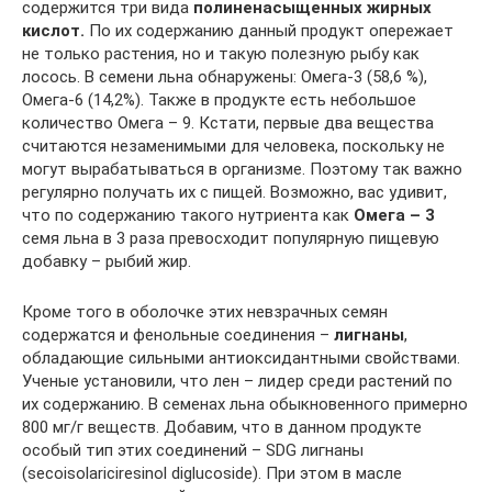
содержится три вида
полиненасыщенных жирных
кислот.
По их содержанию данный продукт опережает
не только растения, но и такую полезную рыбу как
лосось. В семени льна обнаружены: Омега-3 (58,6 %),
Омега-6 (14,2%). Также в продукте есть небольшое
количество Омега – 9. Кстати, первые два вещества
считаются незаменимыми для человека, поскольку не
могут вырабатываться в организме. Поэтому так важно
регулярно получать их с пищей. Возможно, вас удивит,
что по содержанию такого нутриента как
Омега – 3
семя льна в 3 раза превосходит популярную пищевую
добавку – рыбий жир.
Кроме того в оболочке этих невзрачных семян
содержатся и фенольные соединения –
лигнаны
,
обладающие сильными антиоксидантными свойствами.
Ученые установили, что лен – лидер среди растений по
их содержанию. В семенах льна обыкновенного примерно
800 мг/г веществ. Добавим, что в данном продукте
особый тип этих соединений – SDG лигнаны
(secoisolariciresinol diglucoside). При этом в масле