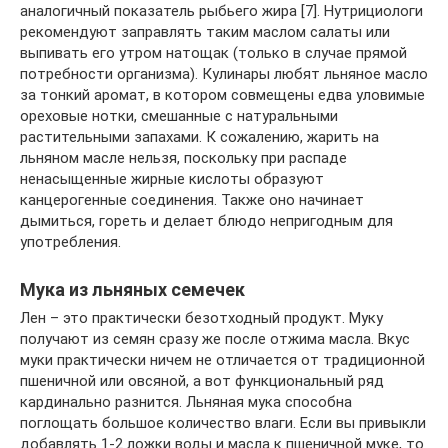
аналогичный показатель рыбьего жира [7]. Нутрициологи
рекомендуют заправлять таким маслом салаты или
выпивать его утром натощак (только в случае прямой
потребности организма). Кулинары любят льняное масло
за тонкий аромат, в котором совмещены едва уловимые
ореховые нотки, смешанные с натуральными
растительными запахами. К сожалению, жарить на
льняном масле нельзя, поскольку при распаде
ненасыщенные жирные кислоты образуют
канцерогенные соединения. Также оно начинает
дымиться, гореть и делает блюдо непригодным для
употребления.
Мука из льняных семечек
Лен – это практически безотходный продукт. Муку
получают из семян сразу же после отжима масла. Вкус
муки практически ничем не отличается от традиционной
пшеничной или овсяной, а вот функциональный ряд
кардинально разнится. Льняная мука способна
поглощать большое количество влаги. Если вы привыкли
добавлять 1-2 ложки воды и масла к пшеничной муке, то