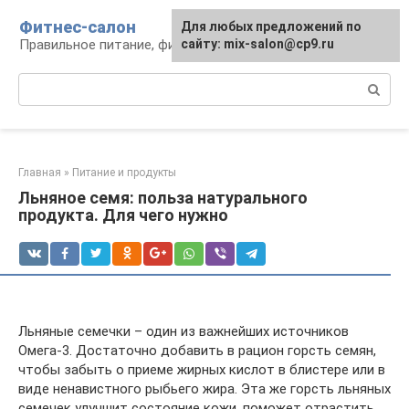
Перейти
Фитнес-салон
Для любых предложений по
к
Правильное питание, фитнес, образ жизни
сайту: mix-salon@cp9.ru
контенту
Поиск:
Главная
»
Питание и продукты
Льняное семя: польза натурального
продукта. Для чего нужно
Льняные семечки – один из важнейших источников
Омега-3. Достаточно добавить в рацион горсть семян,
чтобы забыть о приеме жирных кислот в блистере или в
виде ненавистного рыбьего жира. Эта же горсть льняных
семечек улучшит состояние кожи, поможет отрастить