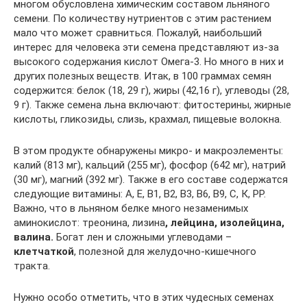
многом обусловлена химическим составом льняного
семени. По количеству нутриентов с этим растением
мало что может сравниться. Пожалуй, наибольший
интерес для человека эти семена представляют из-за
высокого содержания кислот Омега-3. Но много в них и
других полезных веществ. Итак, в 100 граммах семян
содержится: белок (18, 29 г), жиры (42,16 г), углеводы (28,
9 г). Также семена льна включают: фитостерины, жирные
кислоты, гликозиды, слизь, крахмал, пищевые волокна.
В этом продукте обнаружены микро- и макроэлементы:
калий (813 мг), кальций (255 мг), фосфор (642 мг), натрий
(30 мг), магний (392 мг). Также в его составе содержатся
следующие витамины: А, Е, В1, В2, В3, В6, В9, С, К, РР.
Важно, что в льняном белке много незаменимых
аминокислот: треонина, лизина
, лейцина, изолейцина,
валина.
Богат лен и сложными углеводами –
клетчаткой
, полезной для желудочно-кишечного
тракта.
Нужно особо отметить, что в этих чудесных семенах