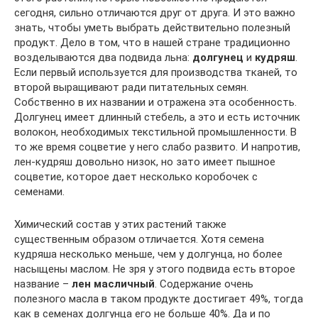
сегодня, сильно отличаются друг от друга. И это важно
знать, чтобы уметь выбрать действительно полезный
продукт. Дело в том, что в нашей стране традиционно
возделываются два подвида льна:
долгунец
и
кудряш
.
Если первый используется для производства тканей, то
второй выращивают ради питательных семян.
Собственно в их названии и отражена эта особенность.
Долгунец имеет длинный стебель, а это и есть источник
волокон, необходимых текстильной промышленности. В
то же время соцветие у него слабо развито. И напротив,
лен-кудряш довольно низок, но зато имеет пышное
соцветие, которое дает несколько коробочек с
семенами.
Химический состав у этих растений также
существенным образом отличается. Хотя семена
кудряша несколько меньше, чем у долгунца, но более
насыщены маслом. Не зря у этого подвида есть второе
название –
лен масличный
. Содержание очень
полезного масла в таком продукте достигает 49%, тогда
как в семенах долгунца его не больше 40%. Да и по