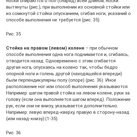
носки опираются о пол (снаряд) всей длиной, носки
вытянуты (рис.), при выполнении из основной стойки или
из сомкнутой стойки опусканием, сгибая ноги, указаний о
способе выполнения не требуется (рис. 35).
Рис. 35
Стойка на правом (левом) колене
– при обычном
способе выполнения одна нога поднимается и, сгибаясь,
отводится назад. Одновременно с этим сгибается
другая нога, опускаясь на колено так, чтобы бедро
опорной ноги и голень другой (находящейся впереди)
были перпендикулярны полу (опоре) (рис. 36). Иное
расположение ног или способ выполнения указываются.
Например: шагом правой стойка на левом колене, руки за
голову (если она выполняется шагом вперед). Положение
рук, если они не внизу, указывается дополнительно.
Например: левую вперед-кверху, правую в сторону-назад
(или назад-книзу).(1-35)
Рис. 36