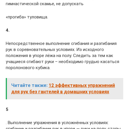
гимнастической скамье, не допускать
«прогиба» туловища.
4.
Непосредственное выполнение сгибания и разгибания
рук в соревновательных условиях. Из исходного
положения в упоре лёжа на полу. Следить за тем как
учащиеся сгибают руки – необходимо грудью касаться
поролонового кубика.
Читайте также:
12 эффективных упражнений
для рук без гантелей в домашних условиях
5
. Выполнение упражнения в усложнённых условиях:
сгибание и разгибание рук в упоре — руки на полу, стопы