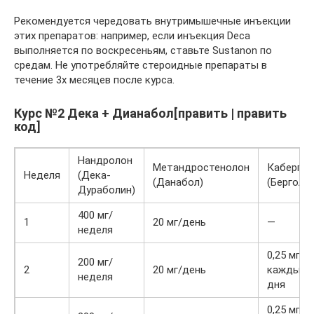
Рекомендуется чередовать внутримышечные инъекции
этих препаратов: например, если инъекция Deca
выполняется по воскресеньям, ставьте Sustanon по
средам. Не употребляйте стероидные препараты в
течение 3х месяцев после курса.
Курс №2 Дека + Дианабол[править | править
код]
Нандролон
Метандростенолон
Кабергол
Неделя
(Дека-
(Данабол)
(Берголак
Дураболин)
400 мг/
1
20 мг/день
—
неделя
0,25 мг
200 мг/
2
20 мг/день
каждые 
неделя
дня
0,25 мг