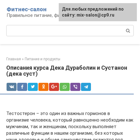
Перейти
Фитнес-салон
Для любых предложений по
к
Правильное питание, фитнес, образ жизни
сайту: mix-salon@cp9.ru
контенту
Поиск:
Главная
»
Питание и продукты
Описания курса Дека Дураболин и Сустанон
(дека суст)
Тестостерон – это один из важных гормонов в
организме человека, который равноценно необходим как
мужчинам, так и женщинам, поскольку выполняет
различные функции в нашем организме, без которых
наше здоровье и общее самочувствие окажутся под