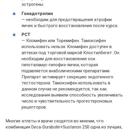
эстрогены.
Гонадотропин
— необходим для предотвращения атрофии
яичек и быстрого восстановления после курса.
PCT
— Кломифен или Торемифен. Тамоксифен
использовать нельзя. Кломифен доступен в
аптеках под торговой маркой Клостилбегит. Он
необходим для восстановления оси
гипоталамус-гипофиз-яички, которая
подавляется анаболическими препаратами.
Препарат активирует секрецию эндогенного
тестостерона. Тамоксифен использовать в
данном случае не рекомендуется, так как
исследования выявили способность увеличивать
число и чувствительность прогестероновых
рецепторов.
Многие атлеты и врачи сходятся во мнении, что
комбинация Deca-Durabolin+Sustanon 250 одна из лучших,