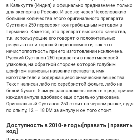
в Калькутте (Индия) и официально предназначен только
для экспорта в Россию. И все же через Чехословакию
большие количества этого оригинального препарата
Сустанон 250 перевозят контрабандным методом в
Германию. Кажется, это препарат высокого качества,
т.к. использующие его говорят о положительных
результатах и хорошей переносимости, так что
нечистоплотность при его изготовлении исключена.
Русский Сустанон 250 продается в пластмассовой
упаковке, на обратной стороне которой голубым
шрифтом написаны название препарата, имя
изготовителя и содержащиеся химические вещества.
Текст написан либо по серебристой фольге, либо на
белой бумаге. 5 ампул расположены вместе в ряд, причем
каждая ампула вдобавок еще отдельно упакована.
Оригинальный Сустанон 250 стоит на черном рынке, судя
по опыту, 12 — 18 DM за ампулу и он того стоит.
Доступность в 2010-е годы[править | править
код]