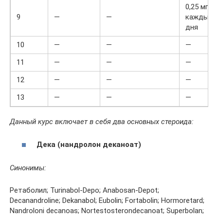
0,25 мг
9
—
—
каждые 
дня
10
—
—
—
11
—
—
—
12
—
—
—
13
—
—
—
Данный курс включает в себя два основных стероида:
Дека (нандролон деканоат)
Синонимы:
Ретаболил; Turinabol-Depo; Anabosan-Depot;
Decanandroline; Dekanabol; Eubolin; Fortabolin; Hormoretard;
Nandroloni decanoas; Nortestosterondecanoat; Superbolan;