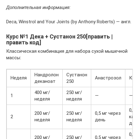
Дополнительная информация:
Deca, Winstrol and Your Joints (by Anthony Roberts) — англ.
Курс №1 Дека + Сустанон 250[править |
править код]
Классическая комбинация для набора сухой мышечной
массы:
Нандролон
Сустанон
Неделя
Анастрозол
Каб
деканоат
250
400 мг/
250 мг/
1
—
—
неделя
неделя
0,25 
200 мг/
250 мг/
0,5 мг через
2
каж
неделя
неделя
день
ден
0,25 
200 мг/
250 мг/
0,5 мг через