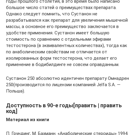
годы прошлого столетия, в это время было написано
большое число статей о преимуществах препарата.
Однако следует помнить, что Сустанон не
разрабатывался как препарат для увеличения мышечной
массы, а основное его преимущество заключается в
удобстве применения. Сустанон имеет большую
стоимость по сравнению с отдельными эфирами
тестостерона (в эквивалентных количествах), тогда как
по анаболическим свойствам не отличается от
изолированных форм тестостерона, что делает его
применение в бодибилдинге не совсем оправданным.
Сустанон 250 абсолютно идентичен препарату Омнадрен
250(производится по лицензии компанией Jelfa S.A. —
Польша).
Доступность в 90-е годы[править | править
код]
Материал из книги
П. Грундинг, М. Бахманн. «Анаболические стероиды» 1994