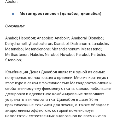
Abolon;
Метандростенолон (данабол, дианабол)
Синонимы:
Anabol; Неробол; Anabolex; Anabolin; Anaboral; Bionabol;
Dehydromethyltestosteron; Dianabol; Distranorm; Lanabolin;
Metanabol; Metandienone; Metandienonum; Metastenol;
Methastenon; Nabolin; Nerobol; Novabol; Perabol; Perbolin;
Stenolon;
Комбинация Дека+Данабол является одной из самых
популярных до настоящего времени. Многие критикуют
этот курс в связи с токсичностью Метандростенолона и
свойственному ему феномену отката, однако небольшие
дозировки и адекватное комбинирование позволяют
устранить эти недостатки. Дианабол в дозе 30 мг
практически не токсичен для печени, а также обладает
андрогенным эффектом, который компенсирует
недостаток естественных андрогенов во время курса.