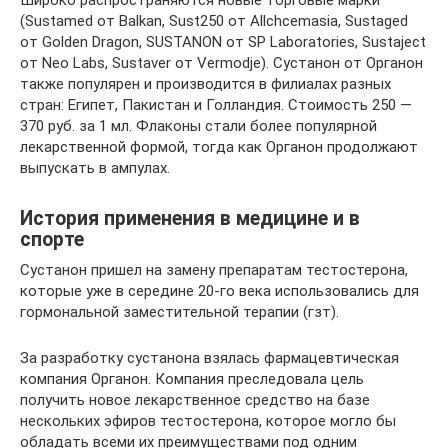
Широко распространяются новые торговые марки
(Sustamed от Balkan, Sust250 от Allchcemasia, Sustaged
от Golden Dragon, SUSTANON от SP Laboratories, Sustaject
от Neo Labs, Sustaver от Vermodje). Сустанон от Органон
также популярен и производится в филиалах разных
стран: Египет, Пакистан и Голландия. Стоимость 250 —
370 руб. за 1 мл. Флаконы стали более популярной
лекарственной формой, тогда как Органон продолжают
выпускать в ампулах.
История применения в медицине и в
спорте
Сустанон пришел на замену препаратам тестостерона,
которые уже в середине 20-го века использовались для
гормональной заместительной терапии (гзт).
За разработку сустанона взялась фармацевтическая
компания Органон. Компания преследовала цель
получить новое лекарственное средство на базе
нескольких эфиров тестостерона, которое могло бы
обладать всеми их преимуществами под одним