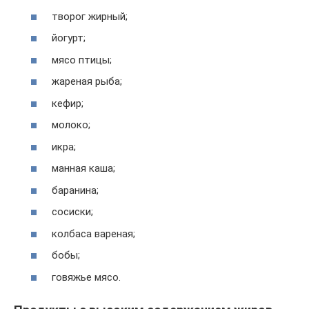
творог жирный;
йогурт;
мясо птицы;
жареная рыба;
кефир;
молоко;
икра;
манная каша;
баранина;
сосиски;
колбаса вареная;
бобы;
говяжье мясо.