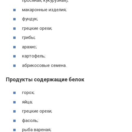
просяная, кукурузная);
макаронные изделия;
фундук;
грецкие орехи;
грибы;
арахис;
картофель;
абрикосовые семена.
Продукты содержащие белок
горох;
яйца;
грецкие орехи;
фасоль;
рыба вареная;