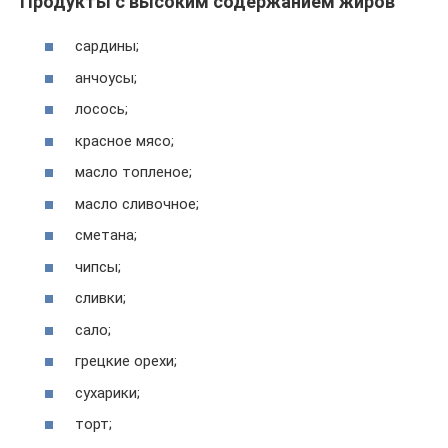
Продукты с высоким содержанием жиров
сардины;
анчоусы;
лосось;
красное мясо;
масло топленое;
масло сливочное;
сметана;
чипсы;
сливки;
сало;
грецкие орехи;
сухарики;
торт;