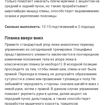
только помогает накачать плечи мужчине с акцентом на
средний и задний пучок, но также прорабатывает
широчайшую мышцу спины, способствует выравниванию
осанки и укреплению поясницы.
Сколько выполнять:
13-15 подтягиваний в 2 подхода.
Планка вверх-вниз
Примите стандартный упор лежа аналогично первому
упражнению из сегодняшней тренировки. Специфика
представленного элемента заключается в поочередном
изменении положения тела из упора лежа в
классическую планку (и наоборот). В исходной позиции
проследите за тем, чтобы линия шеи, спины и ног была
прямой. Переходя в планку, не допускайте образования
сутулости в спине или провисания туловища к полу. Не
забывайте чередовать стороны: сначала шагайте вниз с
левой руки, затем с правой. В данном случае упражнение
поможет укрепить руки в целом, делая акцент на
передний пучок дельтоидов, а также способствует
проработке мышечного корсета, трицепсов.