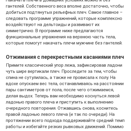
гантелей. Собственного веса вполне достаточно, чтобы
добиться подтянутых рельефных плеч. Самое главное –
следовать программе упражнений, которые комплексно
воздействуют на дельтоиды и развивают их
симметрично. В программе ниже предлагаются
функциональные упражнения на верхнюю часть тела,
которые помогут накачать плечи мужчине без гантелей.
Отжимания с перекрестными касаниями плеч
Примите классический упор лежа, зафиксировав ладони
чуть шире вертикали плеч. Проследите за тем, чтобы
спина не сутулилась, а также не провисала к полу. На
вдохе опускаем вес тела, останавливаясь на расстоянии
пары сантиметров от пола, после чего отжимаемся,
делая выдох. Теперь вам необходимо коснуться левой
ладонью правого плеча и приступить к выполнению
очередного повторения. Отжавшись снова, коснитесь
правой ладонью левого плеча (и так по очереди). На
протяжении всего подхода поддерживайте средний темп
работы и избегайте резких рывковых движений. Помимо