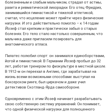
болезненным и слабым мальчиком, страдал от астмы,
рахита и ревматической лихорадки. Его отец Фридрих,
занимавшийся гимнастикой и тяжелой атлетикой,
считал, что исцеление может прийти через физические
нагрузки. И это действительно помогло – к 14 годам
Йозеф стал крепким и практически забыл о старых
болезнях. Его тело стало настолько совершенным, что
мальчика даже пригласили позировать для
анатомического атласа.
Пилатес полюбил спорт: он занимался единоборствами,
йогой и гимнастикой. В Германии Йозеф пробыл до 32
лет, работая тренером по физкультуре в местной школе.
В 1912-м он переехал в Англию, где зарабатывал на
жизнь всеми возможными способами: выступал на
боксерском ринге, был циркачом и даже учил
детективов Скотланд-Ярда самообороне.
Одновременно с этим Йозеф начинает разрабатывать
свою собственную систему упражнений. Он понимает,
что одной физической нагрузки для полноценного