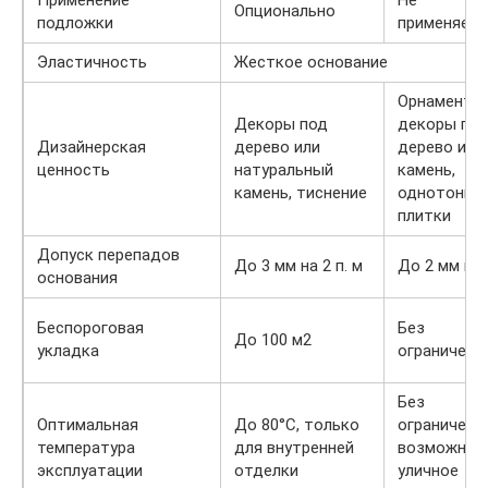
Опционально
подложки
применяетс
Эластичность
Жесткое основание
Орнаменты,
Декоры под
декоры по
Дизайнерская
дерево или
дерево или
ценность
натуральный
камень,
камень, тиснение
однотонны
плитки
Допуск перепадов
До 3 мм на 2 п. м
До 2 мм на 
основания
Беспороговая
Без
До 100 м2
укладка
ограничени
Без
Оптимальная
До 80°С, только
ограничений
температура
для внутренней
возможно
эксплуатации
отделки
уличное