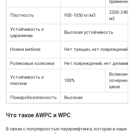
применение
2200-2400 к
Плотность
950-1050 кг/м3
м3
Устойчивость к
Высокая устойчивость
царапинам
Ножки мебели
Нет трещин, нет повреждений
Роликовые колесики
Нет повреждений, нет деламина
Возможно
Устойчивость к
100%
почернение
плесени
швов
Пожаробезопасность
Высокая
Что такое AWPC и WPC
В связи с популярностью пауэрлифтинга, которая в наше