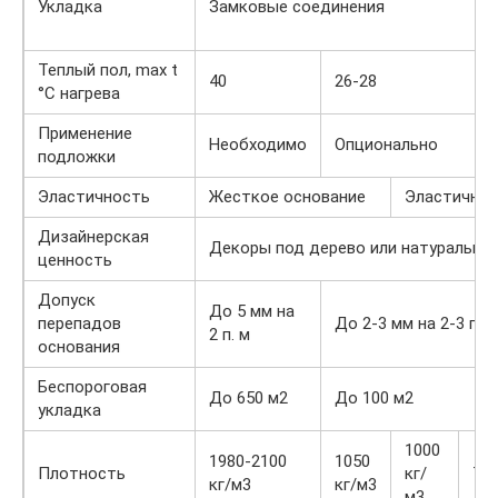
Укладка
Замковые соединения
Теплый пол, max t
40
26-28
°С нагрева
Применение
Необходимо
Опционально
подложки
Эластичность
Жесткое основание
Эластичный
Дизайнерская
Декоры под дерево или натуральный
ценность
Допуск
До 5 мм на
перепадов
До 2-3 мм на 2-3 п. м
2 п. м
основания
Беспороговая
До 650 м2
До 100 м2
укладка
1000
1980-2100
1050
Плотность
кг/
700
кг/м3
кг/м3
м3