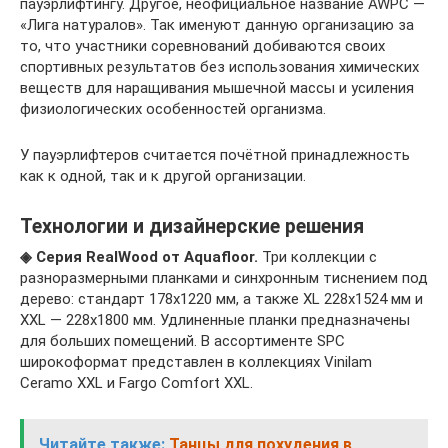
пауэрлифтингу. Другое, неофициальное название AWPC —
«Лига натуралов». Так именуют данную организацию за
то, что участники соревнований добиваются своих
спортивных результатов без использования химических
веществ для наращивания мышечной массы и усиления
физиологических особенностей организма.
У пауэрлифтеров считается почётной принадлежность
как к одной, так и к другой организации.
Технологии и дизайнерские решения
◈
Серия RealWood
от Aquafloor
.
Три коллекции с
разноразмерными планками и синхронным тиснением под
дерево: стандарт 178х1220 мм, а также XL 228х1524 мм и
XXL — 228х1800 мм. Удлиненные планки предназначены
для больших помещений. В ассортименте SPC
широкоформат представлен в коллекциях Vinilam
Ceramo XXL и Fargo Comfort XXL.
Читайте также:
Танцы для похудения в