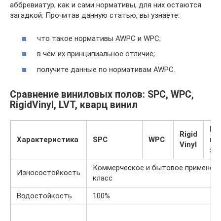
аббревиатур, как и сами нормативы, для них остаются
загадкой. Прочитав данную статью, вы узнаете:
что такое нормативы AWPC и WPC;
в чём их принципиальное отличие;
получите данные по нормативам AWPC.
Сравнение виниловых полов: SPC, WPC,
RigidVinyl, LVT, кварц винил
Кв
Rigid
Характеристика
SPC
WPC
ви
Vinyl
за
Коммерческое и бытовое применени
Износостойкость
класс
Водостойкость
100%