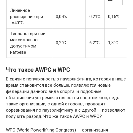
Линейное
расширение при
0,04%
0,21%
0,15%
t=40°С
Теплопотери при
максимально
0,2°С
6,2°С
1,3°С
допустимом
нагреве
Что такое AWPC и WPC
В связи с популярностью пауэрлифтинга, которая в наше
время становится все больше, появляются новые
федерации данного вида спорта. В подобные
объединения устремляются сотни спортсменов, ведь
такие организации, с одной стороны, проводят
соревнования по пауэрлифтингу, а с другой — позволяют
получить разряд. Что же такое AWPC и WPC?
WPC (World Powerlifting Congress) — организация