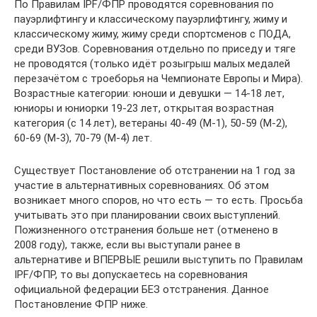
По Правилам IPF/ФПР проводятся соревнования по
пауэрлифтингу и классическому пауэрлифтингу, жиму и
классическому жиму, жиму среди спортсменов с ПОДА,
среди ВУЗов. Соревнования отдельно по приседу и тяге
не проводятся (только идёт розыгрыш малых медалей
перезачётом с троеборья на Чемпионате Европы и Мира).
Возрастные категории: юноши и девушки — 14-18 лет,
юниоры и юниорки 19-23 лет, открытая возрастная
категория (с 14 лет), ветераны 40-49 (М-1), 50-59 (М-2),
60-69 (М-3), 70-79 (М-4) лет.
Существует Постановление об отстранении на 1 год за
участие в альтернативных соревнованиях. Об этом
возникает много споров, но что есть — то есть. Просьба
учитывать это при планировании своих выступлений.
Пожизненного отстранения больше нет (отменено в
2008 году), также, если вы выступали ранее в
альтернативе и ВПЕРВЫЕ решили выступить по Правилам
IPF/ФПР, то вы допускаетесь на соревнования
официальной федерации БЕЗ отстранения. Данное
Постановление ФПР ниже.