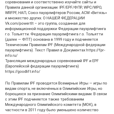
соревнования и соответственно изучайте сайты и
Правила данной организации: IPF/EPF/ФПР, WPC/WPO,
WRFPF, НАП, Союз пауэрлифтеров России, АСМ «Витязь»
и множество других. О НАШЕЙ ФЕДЕРАЦИИ
Vk.com/powertlt – это группа, созданная для
информационной поддержки Федерации пауэрлифтинга
г.о. Тольятти. Федерация пауэрлифтинга г.о. Тольятти
(далее — ФПТ) основана в 1999 году и подчиняется
Техническим Правилам IPF (Международной федерации
пауэрлифтинга). Текст Правил в Документах https://fpr-
info.ru/
Трансляция международных соревнований IPF и EPF
(Европейской федерации пауэрлифтинга)
https://goodlift.info/
По Правилам IPF проводятся Всемирные Игры — игры по
видам спорта, не включённых в Олимпийские Игры, но
борющихся за признание Олимпийскими видами. В связи
с этим IPF подчиняется также требованиям
Международного Олимпийского комитета (МОК), в
частности в 2011 году было уменьшено количество