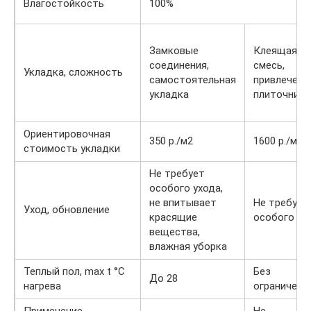
Влагостойкость
100%
Замковые
Клеящая
соединения,
смесь,
Укладка, сложность
самостоятельная
привлечени
укладка
плиточника
Ориентировочная
350 р./м2
1600 р./м2
стоимость укладки
Не требует
особого ухода,
не впитывает
Не требует
Уход, обновление
красящие
особого ух
вещества,
влажная уборка
Теплый пол, max t °С
Без
До 28
нагрева
ограничени
Применение
Не