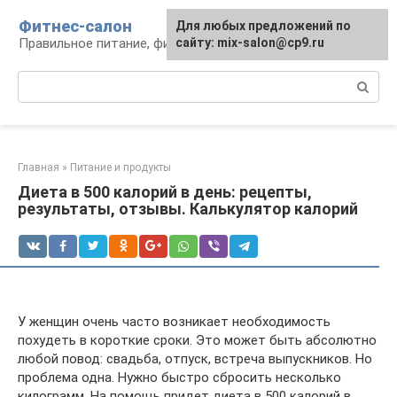
Перейти
Фитнес-салон
Для любых предложений по
к
Правильное питание, фитнес, образ жизни
сайту: mix-salon@cp9.ru
контенту
Поиск:
Главная
»
Питание и продукты
Диета в 500 калорий в день: рецепты,
результаты, отзывы. Калькулятор калорий
У женщин очень часто возникает необходимость
похудеть в короткие сроки. Это может быть абсолютно
любой повод: свадьба, отпуск, встреча выпускников. Но
проблема одна. Нужно быстро сбросить несколько
килограмм. На помощь придет диета в 500 калорий в