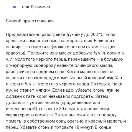
сок ½ лимона.
Способ приготовления:
Предварительно разогрейте духовку до 200 °C. Если
креветки замороженные, разморозьте их. Если они в
панцире, то очистите (можете оставить хвосты для
красоты). Положите их в миску, добавьте ½ ч. л. соли и ¼
ч. л. молотого черного перца, перемешайте. На большую
огнеупорную сковороду налейте оливкового масла,
разогрейте на среднем огне. Когда масло нагреется,
выложите на сковороду измельченный красный лук, ¼ ч.
л. соли и ¼ ч. л. молотого черного перца. Готовьте, пока
лук не станет мягким. Если надо, убавьте огонь: лук не
должен стать коричневым или подгореть. Затем
добавьте туда же чеснок (придавленный или
измельченный): готовьте 30 секунд до появления
характерного аромата. Затем выложите в сковороду
томаты в собственном соку, орегано и красный молотый
перец. Убавьте огонь и готовьте 10 минут. В конце