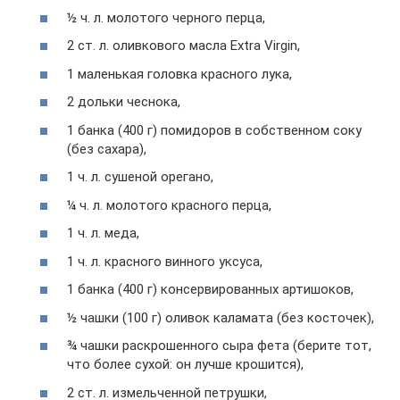
½ ч. л. молотого черного перца,
2 ст. л. оливкового масла Extra Virgin,
1 маленькая головка красного лука,
2 дольки чеснока,
1 банка (400 г) помидоров в собственном соку
(без сахара),
1 ч. л. сушеной орегано,
¼ ч. л. молотого красного перца,
1 ч. л. меда,
1 ч. л. красного винного уксуса,
1 банка (400 г) консервированных артишоков,
½ чашки (100 г) оливок каламата (без косточек),
¾ чашки раскрошенного сыра фета (берите тот,
что более сухой: он лучше крошится),
2 ст. л. измельченной петрушки,