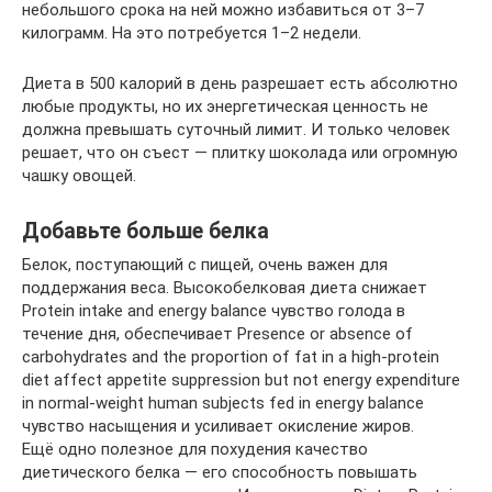
небольшого срока на ней можно избавиться от 3–7
килограмм. На это потребуется 1–2 недели.
Диета в 500 калорий в день разрешает есть абсолютно
любые продукты, но их энергетическая ценность не
должна превышать суточный лимит. И только человек
решает, что он съест — плитку шоколада или огромную
чашку овощей.
Добавьте больше белка
Белок, поступающий с пищей, очень важен для
поддержания веса. Высокобелковая диета снижает
Protein intake and energy balance чувство голода в
течение дня, обеспечивает Presence or absence of
carbohydrates and the proportion of fat in a high-protein
diet affect appetite suppression but not energy expenditure
in normal-weight human subjects fed in energy balance
чувство насыщения и усиливает окисление жиров.
Ещё одно полезное для похудения качество
диетического белка — его способность повышать