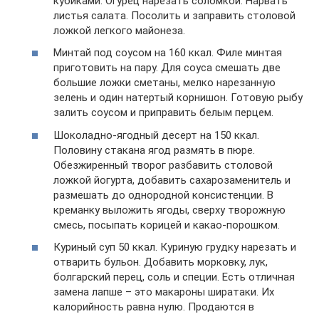
кубиками. Огурец нарезать соломкой. Нарвать
листья салата. Посолить и заправить столовой
ложкой легкого майонеза.
Минтай под соусом на 160 ккал. Филе минтая
приготовить на пару. Для соуса смешать две
большие ложки сметаны, мелко нарезанную
зелень и один натертый корнишон. Готовую рыбу
залить соусом и приправить белым перцем.
Шоколадно-ягодный десерт на 150 ккал.
Половину стакана ягод размять в пюре.
Обезжиренный творог разбавить столовой
ложкой йогурта, добавить сахарозаменитель и
размешать до однородной консистенции. В
креманку выложить ягоды, сверху творожную
смесь, посыпать корицей и какао-порошком.
Куриный суп 50 ккал. Куриную грудку нарезать и
отварить бульон. Добавить морковку, лук,
болгарский перец, соль и специи. Есть отличная
замена лапше – это макароны ширатаки. Их
калорийность равна нулю. Продаются в