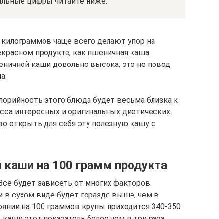
тальные цифры читайте ниже.
 килограммов чаще всего делают упор на
рекрасном продукте, как пшеничная каша.
еничной каши довольно высока, это не повод
а.
алорийность этого блюда будет весьма близка к
асса интересных и оригинальных диетических
во открыть для себя эту полезную кашу с
 каши на 100 грамм продукта
Всё будет зависеть от многих факторов.
 в сухом виде будет гораздо выше, чем в
тоянии на 100 граммов крупы приходится 340-350
е каши этот показатель более чем в три раза