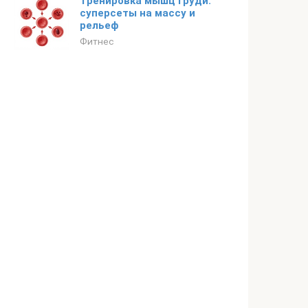
Тренировка мышц груди:
суперсеты на массу и
рельеф
Фитнес