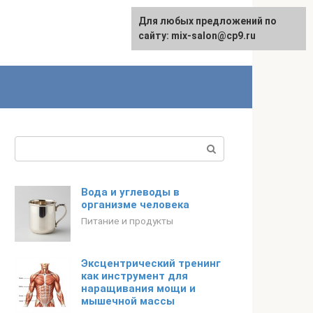
Для любых предложений по
сайту: mix-salon@cp9.ru
Поиск:
Вода и углеводы в
организме человека
Питание и продукты
Эксцентрический тренинг
как инструмент для
наращивания мощи и
мышечной массы