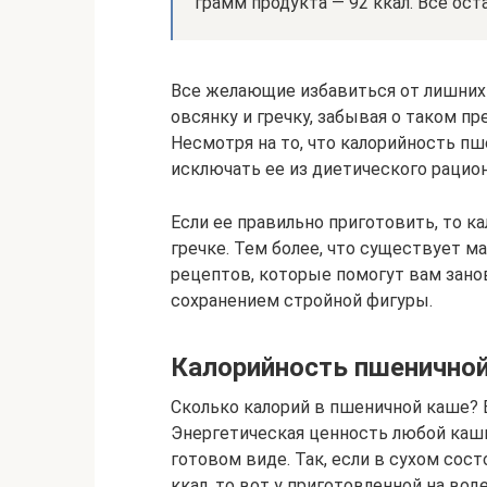
грамм продукта — 92 ккал. Все ос
Все желающие избавиться от лишних
овсянку и гречку, забывая о таком п
Несмотря на то, что калорийность пш
исключать ее из диетического рацион
Если ее правильно приготовить, то к
гречке. Тем более, что существует м
рецептов, которые помогут вам зано
сохранением стройной фигуры.
Калорийность пшеничной
Сколько калорий в пшеничной каше? 
Энергетическая ценность любой каши
готовом виде. Так, если в сухом сос
ккал, то вот у приготовленной на вод