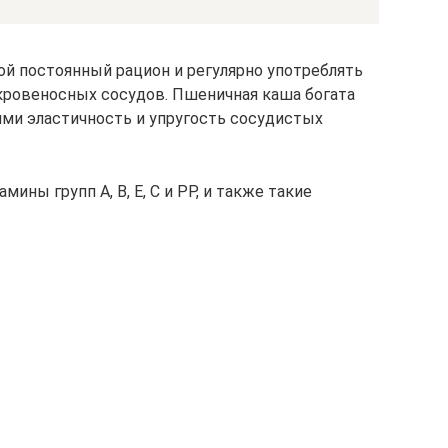
й постоянный рацион и регулярно употреблять
 кровеносных сосудов. Пшеничная каша богата
и эластичность и упругость сосудистых
ины групп А, В, Е, С и РР, и также такие