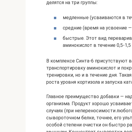
делятся на три группы:
медленные (усваиваются в теч
средние (время на усвоение — 
быстрые. Этот вид переварив
аминокислот в течение 0,5-1,5
В комплексе Синта-6 присутствуют в
транспортировку аминокислот и покр
тренировки, но и в течение дня. Так
роста уровня кортизола и запуска ка
Главное преимущество добавки — на
организма. Продукт хорошо усваива
случаях (при непереносимости любого
сывороточном белке, точнее, его ул
особой степени очистки он быстро р
мышцам. Концентрат сыворотки допо