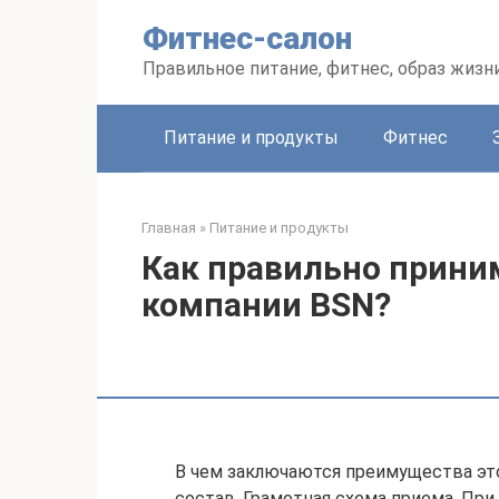
Перейти
Фитнес-салон
к
контенту
Правильное питание, фитнес, образ жизн
Питание и продукты
Фитнес
Главная
»
Питание и продукты
Как правильно приним
компании BSN?
В чем заключаются преимущества это
состав. Грамотная схема приема. Пр