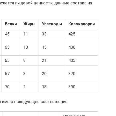
асается пищевой ценности, данные состава на
Белки
Жиры
Углеводы
Килокалории
45
11
33
425
65
10
15
400
65
9
21
405
67
3
20
370
70
2
18
390
и имеют следующее соотношение: