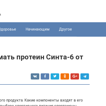
и
Здоровье
Начинающим
Другое
ать протеин Синта-6 от
го продукта. Какие компоненты входят в его
и выборе спортивного питания спортсмены