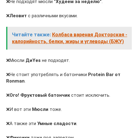
❌Не подходят мюсли
“Худеем за неделю”
.
❌
Леовит
с различными вкусами.
Читайте также:
Колбаса вареная Докторская -
калорийность, белки, жиры и углеводы (БЖУ)
❌Мюсли
ДиYes
не подходят.
❌Не стоит употреблять и батончики
Protein Bar от
Ronman
.
❌
Ого! Фруктовый батончик
стоит исключить.
❌И вот эти
Мюсли
тоже.
❌А также эти
Умные сладости
.
❌
Фиксики
тоже под запретом.