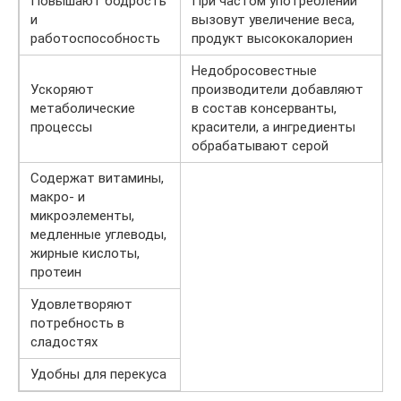
Повышают бодрость
При частом употреблении
и
вызовут увеличение веса,
работоспособность
продукт высококалориен
Недобросовестные
Ускоряют
производители добавляют
метаболические
в состав консерванты,
процессы
красители, а ингредиенты
обрабатывают серой
Содержат витамины,
макро- и
микроэлементы,
медленные углеводы,
жирные кислоты,
протеин
Удовлетворяют
потребность в
сладостях
Удобны для перекуса