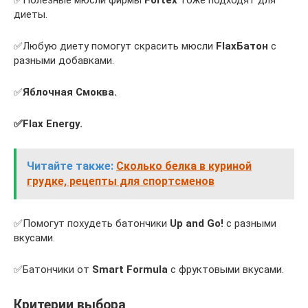
✅Полезные мюсли фирмы
Fortex
тоже подходят для
диеты.
✅Любую диету помогут скрасить мюсли
FlaxБатон
с
разными добавками.
✅
Яблочная Смоква.
✅Flax Energy.
Читайте также:
Сколько белка в куриной
грудке, рецепты для спортсменов
✅Помогут похудеть батончики
Up and Go!
с разными
вкусами.
✅Батончики от
Smart Formula
с фруктовыми вкусами.
Критерии выбора