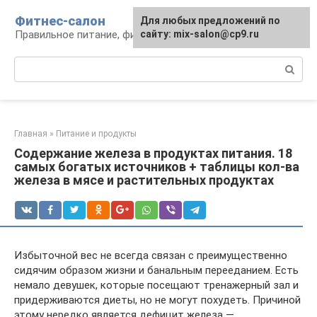
Перейти
Фитнес-салон
Для любых предложений по
к
Правильное питание, фитнес, образ жизни
сайту: mix-salon@cp9.ru
контенту
Поиск:
Главная
»
Питание и продукты
Содержание железа в продуктах питания. 18
самых богатых источников + таблицы кол-ва
железа в мясе и растительных продуктах
Избыточной вес не всегда связан с преимущественно
сидячим образом жизни и банальным перееданием. Есть
немало девушек, которые посещают тренажерный зал и
придерживаются диеты, но не могут похудеть. Причиной
этому нередко является дефицит железа —