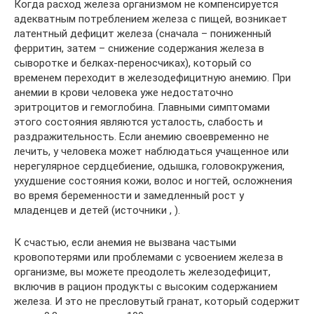
Когда расход железа организмом не компенсируется
адекватным потреблением железа с пищей, возникает
латентный дефицит железа (сначала – пониженный
ферритин, затем – снижение содержания железа в
сыворотке и белках-переносчиках), который со
временем переходит в железодефицитную анемию. При
анемии в крови человека уже недостаточно
эритроцитов и гемоглобина. Главными симптомами
этого состояния являются усталость, слабость и
раздражительность. Если анемию своевременно не
лечить, у человека может наблюдаться учащенное или
нерегулярное сердцебиение, одышка, головокружения,
ухудшение состояния кожи, волос и ногтей, осложнения
во время беременности и замедленный рост у
младенцев и детей (источники , ).
К счастью, если анемия не вызвана частыми
кровопотерями или проблемами с усвоением железа в
организме, вы можете преодолеть железодефицит,
включив в рацион продукты с высоким содержанием
железа. И это не пресловутый гранат, который содержит