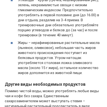
Углеводы – крупы (гречка, нешлифованный рис),
зелень, некрахмалистые овощи с низким
гликемическим индексом. Предпочтительно
употреблять в первой половине дня (до 16.00) в
дни отдыха, разделив на 3-4 приема. В
тренировочные дни обязательно употребляйте
порцию углеводов и белков до (за час) и после
тренировки (в течение 40 минут).
Жиры – нерафинированные растительные масла
(льняное, оливковое), небольшая часть жиров
животного происхождения поступает из
белковых продуктов. Утром натощак
употребляется столовая ложка оливкового
масла (около 15 г жира), остальное количество
жиров дополнится из животной пищи.
Другие виды необходимых продуктов
Помимо чистой воды, можно употреблять любые виды
чая и кофе без сахара. Единственным
сахарозаменителем может выступать стевия –
натуральный растительный подсластитель в виде