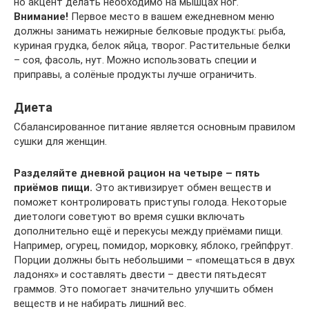
но акцент делать необходимо на мышцах ног.
Внимание!
Первое место в вашем ежедневном меню
должны занимать нежирные белковые продукты: рыба,
куриная грудка, белок яйца, творог. Растительные белки
– соя, фасоль, нут. Можно использовать специи и
приправы, а солёные продукты лучше ограничить.
Диета
Сбалансированное питание является основным правилом
сушки для женщин.
Разделяйте дневной рацион на четыре – пять
приёмов пищи.
Это активизирует обмен веществ и
поможет контролировать приступы голода. Некоторые
диетологи советуют во время сушки включать
дополнительно ещё и перекусы между приёмами пищи.
Например, огурец, помидор, морковку, яблоко, грейпфрут.
Порции должны быть небольшими – «помещаться в двух
ладонях» и составлять двести – двести пятьдесят
граммов. Это помогает значительно улучшить обмен
веществ и не набирать лишний вес.