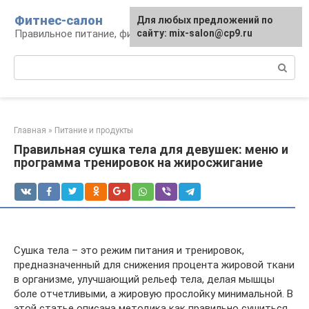
Перейти
Фитнес-салон
Для любых предложений по
к
Правильное питание, фитнес, образ жизни
сайту: mix-salon@cp9.ru
контенту
Поиск:
Главная
»
Питание и продукты
Правильная сушка тела для девушек: меню и
программа тренировок на жиросжигание
Сушка тела – это режим питания и тренировок,
предназначенный для снижения процента жировой ткани
в организме, улучшающий рельеф тела, делая мышцы
боле отчетливыми, а жировую прослойку минимальной. В
этой статье описана методика как правильно сушиться