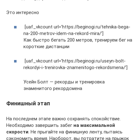
Это интересно
[uaf_vkcount url=’https://beginogi.ru/tehnika-bega-
na-200-metrov-idem-na-rekord-mira/’]
Как быстро бегать 200 метров, тренируем бег на
короткие дистанции
[uaf_vkcount url=’https://beginogi.ru/useyn-bolt-
rekordyi-i-trenirovka-znamenitogo-rekordsmena/’]
Усейн Болт — рекорды и тренировка
знаменитого рекордсмена
Финишный этап
На последнем этапе важно сохранять спокойствие.
Необходимо завершить забег
на максимальной
скорости
. Не прыгайте на финишную ленту, пытаясь
сэкономить время. Наоборот, вы потратите на прыжок