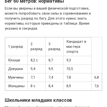
Бег 60 метров: нормативы
Если вы уверены в вашей физической подготовке,
можете попробовать свои силы в соревнованиях и
получить разряд по бегу. Для этого нужно знать
нормативы, которые приведены в таблице. Время
указано в секундах.
Кандидат в
2
3
1 разряд
мастера
разряд
разряд
спорта
Юноши
8,2 с
8,7
9,3
Девушки
9,4
9,9
10,5
Мужчины
7,1
7,4
7,8
6,8
Женщины
8 с
8,4
8,9
7,6
Школьники младших классов