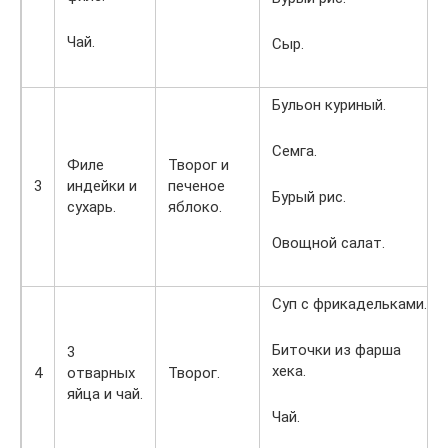
Чай.
Сыр.
Бульон куриный.
Семга.
Филе
Творог и
3
индейки и
печеное
Бурый рис.
сухарь.
яблоко.
Овощной салат.
Суп с фрикадельками.
Биточки из фарша
3
хека.
4
отварных
Творог.
яйца и чай.
Чай.