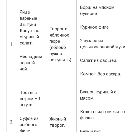
Борщ на мясном
Яйца
бульоне.
вареные –
3 штуки.
Куриное филе.
Творог и
Капустно-
яблочное
огурчный
2 сухаря из
пюре
салат.
1
цельнозерновой муки.
(яблоко
нужно
Несладкий
потушить).
Салат из овощей.
черный
чай.
Компот без сахара.
Бульон куриный с
Тосты с
мясом.
сыром – 1
штука.
Колеты из говяжьего
фарша.
Суфле из
Жирный
2
рыбного
творог.
филе.
Бурый рис.