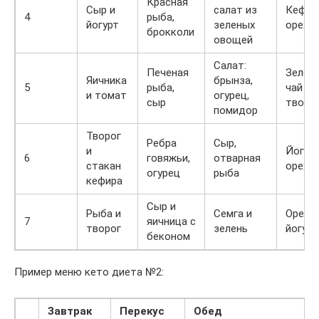
Красная
Сыр и
салат из
Кефир
4
рыба,
йогурт
зеленых
орехи
брокколи
овощей
Салат:
Печеная
Зелен
Яичника
брынза,
5
рыба,
чай и
и томат
огурец,
сыр
творо
помидор
Творог
Ребра
Сыр,
и
Йогурт
6
говяжьи,
отварная
стакан
орехи
огурец
рыба
кефира
Сыр и
Рыба и
Семга и
Орехи 
7
яичница с
творог
зелень
йогурт
беконом
Пример меню кето диета №2:
Завтрак
Перекус
Обед