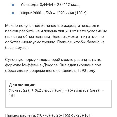
Углеводы: 0,44*64 = 28 (112 ккал).
Жиры: 2000 – 560 = 1328 ккал (150 г).
Можно полученное количество жиров, углеводов и
белков разбить на 4 приема пищи. Хотя это условие не
является обязательным. Человек может питаться по
собственному усмотрению. Главное, чтобы баланс не
был нарушен.
Суточную норму килокалорий можно рассчитать по
формуле Миффлина-Джеора. Она адаптирована под
образ жизни современного человека в 1990 году.
Для женщин:
(10×вес(кг)) + (6.25×рост (см)) – (5×возраст (лет)) —
161
Пример расчета: (10×70)+(6.25×165)-(5×25)-161 =