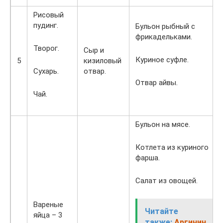
Рисовый
пудинг.
Бульон рыбный с
фрикадельками.
Творог.
Сыр и
Куриное суфле.
5
кизиловый
Сухарь.
отвар.
Отвар айвы.
Чай.
Бульон на мясе.
Котлета из куриного
фарша.
Салат из овощей.
Вареные
Читайте
яйца – 3
также:
Аргинин