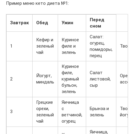
Пример меню кето диета №1:
Перед
Завтрак
Обед
Ужин
сном
Салат:
Кефир и
Куриное
огурец,
1
зеленый
филе и
Творо
помидоры,
чай
зелень
перец
Куриное
филе,
Салат
Йогурт,
Орехо
2
куриный
листовой,
миндаль
ассор
бульон,
сыр
зелень
Грецкие
Яичница
орехи,
с
Брынза и
Творог
3
зеленый
ветчиной,
зелень
йогурт
чай
огурец
Яичница,