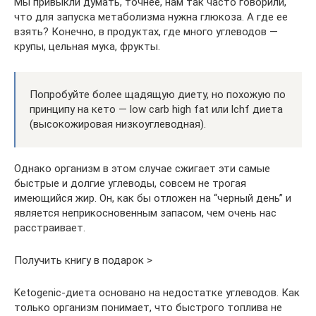
Мы привыкли думать, точнее, нам так часто говорили,
что для запуска метаболизма нужна глюкоза. А где ее
взять? Конечно, в продуктах, где много углеводов —
крупы, цельная мука, фрукты.
Попробуйте более щадящую диету, но похожую по
принципу на кето — low carb high fat или lchf диета
(высокожировая низкоуглеводная).
Однако организм в этом случае сжигает эти самые
быстрые и долгие углеводы, совсем не трогая
имеющийся жир. Он, как бы отложен на “черный день” и
является неприкосновенным запасом, чем очень нас
расстраивает.
Получить книгу в подарок >
Ketogenic-диета основано на недостатке углеводов. Как
только организм понимает, что быстрого топлива не