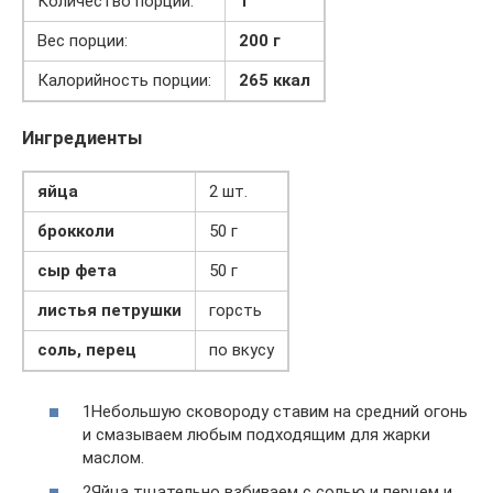
Количество порций:
1
Вес порции:
200 г
Калорийность порции:
265 ккал
Ингредиенты
яйца
2 шт.
брокколи
50 г
сыр фета
50 г
листья петрушки
горсть
соль, перец
по вкусу
1Небольшую сковороду ставим на средний огонь
и смазываем любым подходящим для жарки
маслом.
2Яйца тщательно взбиваем с солью и перцем и