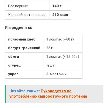
Вес порции:
140 г
Калорийность порции:
210 ккал
Ингредиенты:
полезный хлеб
1 ломтик (~60 г)
йогурт греческий
25 г
сёмга
1 ломтик (~15-20 г)
огурец
½ шт.
укроп
3-4 веточки
Читайте также:
Руководство по
употреблению сывороточного протеина