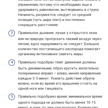
упражнении, потому что необходимо еще и
удерживать равновесие, вытянувшись в струну.
Начинать, разумеется, следует со средней
позиции (чуть шире плеч) и постепенно
сокращать расстояние.
Правильное дыхание: лучше у открытого окна
или на природе, пропускать свежий воздух через
легкие, вдох задерживать не следует. Большое
количество поступающего кислорода помогает
организму интенсивнее сжигать жиры.
Правильно подобран темп: движения должны
быть динамичными, обруч крутить желательно
попеременно вправо – влево, меняя направление
каждые 3-5 минут. Усилить действие обруча
можно, если во время его вращения стоять на
одной ноге или танцевать.
Правильно подобрано время: минимальное время
одного подхода не должно быть менее 10-15
минут, в день по два-три подхода. Количество