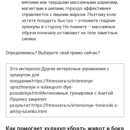
мягкими или твердыми массажными шариками,
магнитами и шипами, гораздо эффективнее
справляются с лишним жирком. Поэтому если
хотите похудеть быстро – отложите гладкие
хулахупы в сторону. Но помните – массажные
обручи поначалу оставляют на теле заметные
синяки.
Определились? Выберите свой прямо сейчас?
Это интересно:Другие интересные упражнения с
хулахупом для
похудения:https://fitnessera.ru/interesnye-
uprazhneniya-s-xulaxupom-dlya-
poxudeniya.htmlИнтенсивные тренировки с Анитой
Луценко закрепят
результат:https://fitnessera.ru/intensivnye-trenirovki-s-
anitoj-lucenko.html
Как помогает хулахуп убрать живот и бока