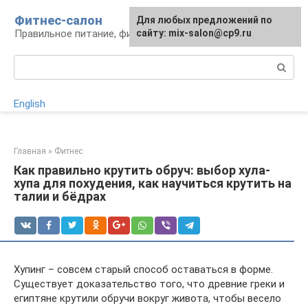
Перейти
Фитнес-салон
Для любых предложений по
Для любых предложений по
к
Правильное питание, фитнес, образ жизни
сайту:
сайту: mix-salon@cp9.ru
[email protected]
контенту
Поиск:
English
Главная
»
Фитнес
Как правильно крутить обруч: выбор хула-
хупа для похудения, как научиться крутить на
талии и бёдрах
Хупинг – совсем старый способ оставаться в форме.
Существует доказательство того, что древние греки и
египтяне крутили обручи вокруг живота, чтобы весело