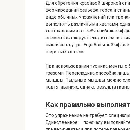
Для обретения красивой широкой сп
формировании рельефа торса и спин
виде обычных упражнений или трена
выполнять различными хватами, одна
хват ладонями от себя наиболее эфф
элементов следует следить за локтя
никак не внутрь. Ещё большей эффек
широким хватом.
При использовании турника мечты о б
грёзами. Перекладина способна лишь
мышцы. Тыльные мышцы можно слегк
подтягиваниях, однако результативн
Как правильно выполнят
Это упражнение не требует специаль
Единственное — поначалу выполняйте 
придерживаться при потере равновес