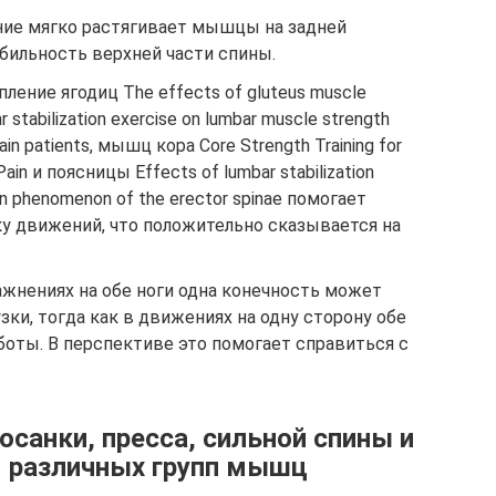
ие мягко растягивает мышцы на задней
бильность верхней части спины.
ление ягодиц The effects of gluteus muscle
r stabilization exercise on lumbar muscle strength
pain patients, мышц кора Core Strength Training for
Pain и поясницы Effects of lumbar stabilization
tion phenomenon of the erector spinae помогает
ку движений, что положительно сказывается на
ажнениях на обе ноги одна конечность может
зки, тогда как в движениях на одну сторону обе
оты. В перспективе это помогает справиться с
санки, пресса, сильной спины и
я различных групп мышц