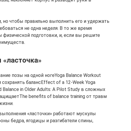
 но чтобы правильно выполнить его и удержать
ебоваться не одна неделя. В то же время
ы физической подготовки, и, если вы решите
реимуществ.
 «ласточка»
ние позы на одной ногеYoga Balance Workout
 сохранять балансEffect of a 12‑Week Yoga
nd Balance in Older Adults: A Pilot Study в сложных
щищаетThe benefits of balance training от травм
жизни.
выполнения «ласточки» работают мускулы
роны бедра, ягодицы и разгибатели спины,