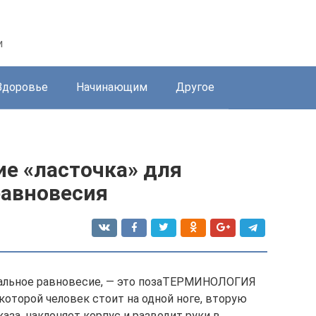
и
Здоровье
Начинающим
Другое
ие «ласточка» для
равновесия
нтальное равновесие, — это позаТЕРМИНОЛОГИЯ
орой человек стоит на одной ноге, вторую
аза, наклоняет корпус и разводит руки в