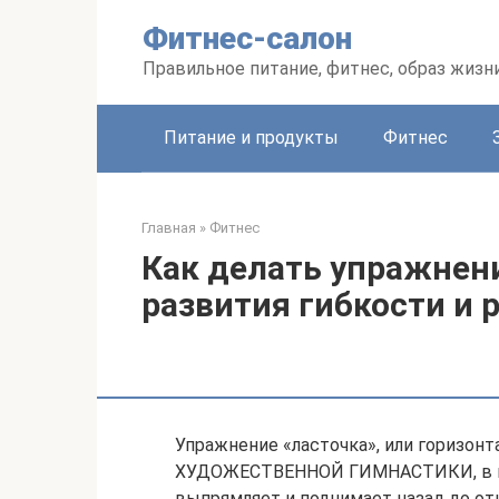
Перейти
Фитнес-салон
к
контенту
Правильное питание, фитнес, образ жизн
Питание и продукты
Фитнес
Главная
»
Фитнес
Как делать упражнен
развития гибкости и 
Упражнение «ласточка», или горизо
ХУДОЖЕСТВЕННОЙ ГИМНАСТИКИ, в кот
выпрямляет и поднимает назад до отк