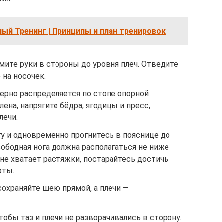
й Тренинг | Принципы и план тренировок
мите руки в стороны до уровня плеч. Отведите
 на носочек.
ерно распределяется по стопе опорной
ена, напрягите бёдра, ягодицы и пресс,
лечи.
у и одновременно прогнитесь в пояснице до
свободная нога должна располагаться не ниже
 не хватает растяжки, постарайтесь достичь
оты.
 сохраняйте шею прямой, а плечи —
чтобы таз и плечи не разворачивались в сторону.