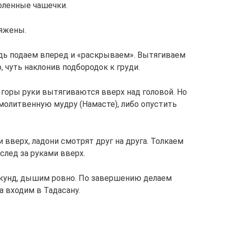
оленные чашечки.
яжены.
дь подаем вперед и «раскрываем». Вытягиваем
 чуть наклонив подбородок к груди.
горы руки вытягиваются вверх над головой. Но
молитвенную мудру (Намасте), либо опустить
 вверх, ладони смотрят друг на друга. Толкаем
след за руками вверх.
кунд, дышим ровно. По завершению делаем
а входим в Тадасану.