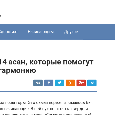
и
Здоровье
Начинающим
Другое
14 асан, которые помогут
 гармонию
ие позы горы. Это самая первая и, казалось бы,
ся начинающие. В ней нужно стоять твердо и
я с санскрита как гора, «Сама» — вертикальный,