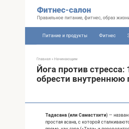
Перейти
Фитнес-салон
к
контенту
Правильное питание, фитнес, образ жизн
Питание и продукты
Фитнес
Главная
»
Начинающим
Йога против стресса: 
обрести внутреннюю
Тадасана (или Самастхити
) — назван
простая асана, с которой сталкивают
прямо, как гора («Тада» и переводитс