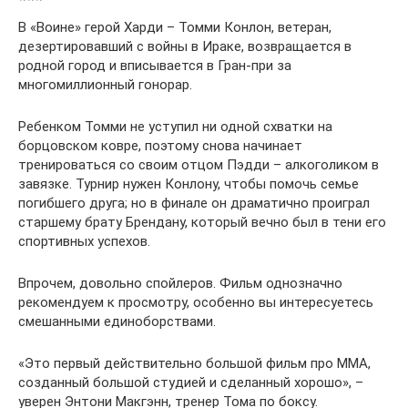
***
В «Воине» герой Харди – Томми Конлон, ветеран,
дезертировавший с войны в Ираке, возвращается в
родной город и вписывается в Гран-при за
многомиллионный гонорар.
Ребенком Томми не уступил ни одной схватки на
борцовском ковре, поэтому снова начинает
тренироваться со своим отцом Пэдди – алкоголиком в
завязке. Турнир нужен Конлону, чтобы помочь семье
погибшего друга; но в финале он драматично проиграл
старшему брату Брендану, который вечно был в тени его
спортивных успехов.
Впрочем, довольно спойлеров. Фильм однозначно
рекомендуем к просмотру, особенно вы интересуетесь
смешанными единоборствами.
«Это первый действительно большой фильм про MMA,
созданный большой студией и сделанный хорошо», –
уверен Энтони Макгэнн, тренер Тома по боксу.