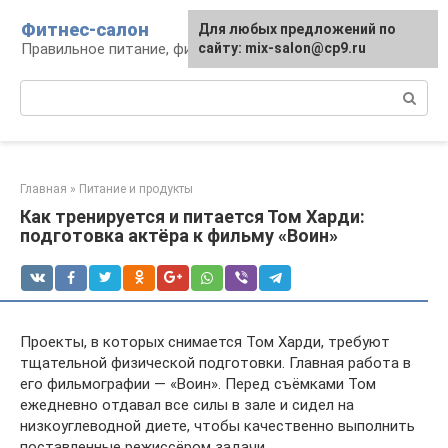
Перейти
Фитнес-салон
Для любых предложений по
к
Правильное питание, фитнес, образ жизни
сайту: mix-salon@cp9.ru
контенту
Поиск:
Главная
»
Питание и продукты
Как тренируется и питается Том Харди:
подготовка актёра к фильму «Воин»
Проекты, в которых снимается Том Харди, требуют
тщательной физической подготовки. Главная работа в
его фильмографии — «Воин». Перед съёмками Том
ежедневно отдавал все силы в зале и сидел на
низкоуглеводной диете, чтобы качественно выполнить
поставленные режиссёром задачи.